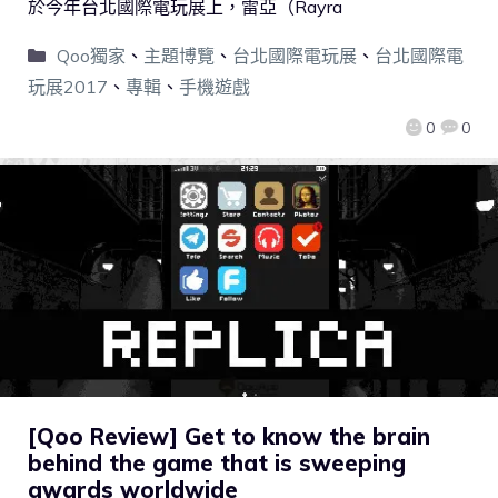
於今年台北國際電玩展上，雷亞（Rayra
Qoo獨家
、
主題博覽
、
台北國際電玩展
、
台北國際電
玩展2017
、
專輯
、
手機遊戲
0
0
[Qoo Review] Get to know the brain
behind the game that is sweeping
awards worldwide