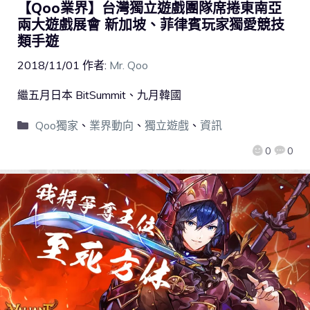
【Qoo業界】台灣獨立遊戲團隊席捲東南亞
兩大遊戲展會 新加坡、菲律賓玩家獨愛競技
類手遊
2018/11/01
作者:
Mr. Qoo
繼五月日本 BitSummit、九月韓國
Qoo獨家
、
業界動向
、
獨立遊戲
、
資訊
0
0