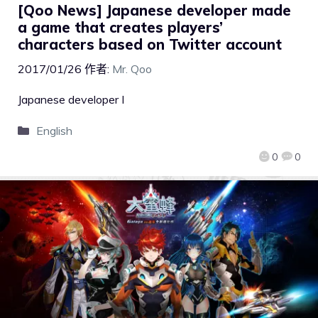
[Qoo News] Japanese developer made
a game that creates players’
characters based on Twitter account
2017/01/26
作者:
Mr. Qoo
Japanese developer I
English
0
0