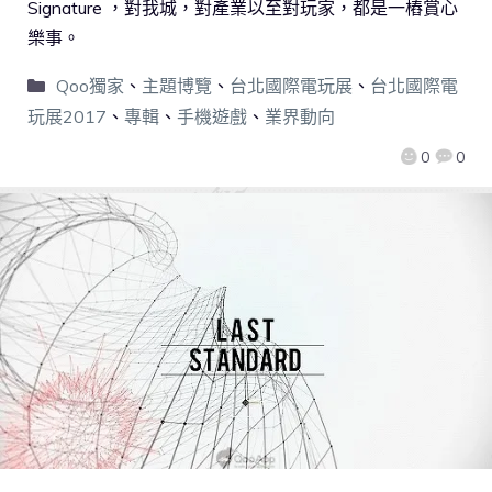
Signature ，對我城，對產業以至對玩家，都是一樁賞心
樂事。
Qoo獨家
、
主題博覽
、
台北國際電玩展
、
台北國際電
玩展2017
、
專輯
、
手機遊戲
、
業界動向
0
0