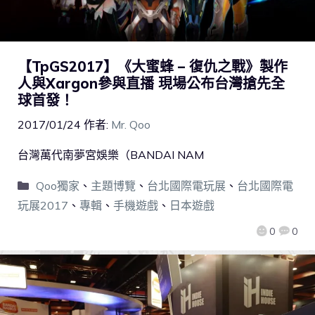
【TpGS2017】《大蜜蜂 – 復仇之戰》製作
人與Xargon參與直播 現場公布台灣搶先全
球首發！
2017/01/24
作者:
Mr. Qoo
台灣萬代南夢宮娛樂（BANDAI NAM
Qoo獨家
、
主題博覽
、
台北國際電玩展
、
台北國際電
玩展2017
、
專輯
、
手機遊戲
、
日本遊戲
0
0