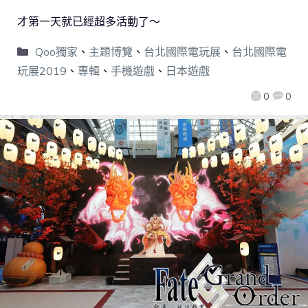
才第一天就已經超多活動了～
Qoo獨家
、
主題博覽
、
台北國際電玩展
、
台北國際電
玩展2019
、
專輯
、
手機遊戲
、
日本遊戲
0
0