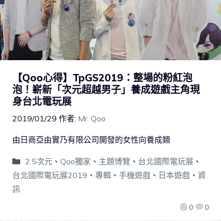
【Qoo心得】TpGS2019：整場的粉紅泡
泡！嶄新「次元超越男子」養成遊戲主角現
身台北電玩展
2019/01/29
作者:
Mr. Qoo
由日商亞由實乃有限公司開發的女性向養成類
2.5次元
、
Qoo獨家
、
主題博覽
、
台北國際電玩展
、
台北國際電玩展2019
、
專輯
、
手機遊戲
、
日本遊戲
、
資
訊
0
0