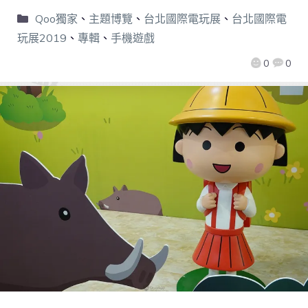
Qoo獨家
、
主題博覽
、
台北國際電玩展
、
台北國際電
玩展2019
、
專輯
、
手機遊戲
0
0