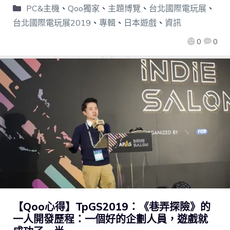
PC&主機
、
Qoo獨家
、
主題博覽
、
台北國際電玩展
、
台北國際電玩展2019
、
專輯
、
日本遊戲
、
資訊
0
0
【Qoo心得】TpGS2019：《巷弄探險》的
一人開發歷程：一個好的企劃人員，遊戲就