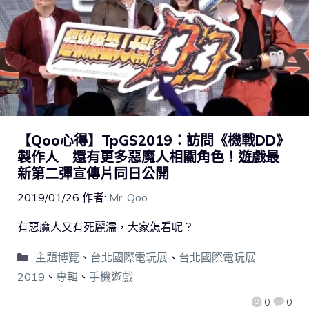
【Qoo心得】TpGS2019：訪問《機戰DD》
製作人 還有更多惡魔人相關角色！遊戲最
新第二彈宣傳片同日公開
2019/01/26
作者:
Mr. Qoo
有惡魔人又有死麗濡，大家怎看呢？
主題博覽
、
台北國際電玩展
、
台北國際電玩展
2019
、
專輯
、
手機遊戲
0
0