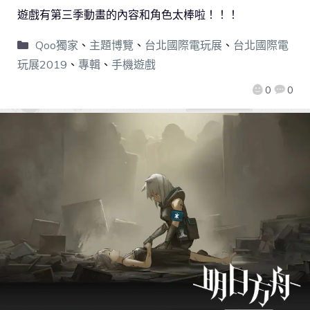
遊戲有第三季動畫的內容和角色太棒啦！！！
Qoo獨家
、
主題博覽
、
台北國際電玩展
、
台北國際電
玩展2019
、
專輯
、
手機遊戲
0
0