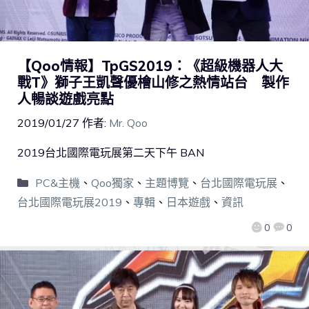
【Qoo情報】TpGS2019：《超級機器人大
戰T》獅子王凱聲優檜山修之熱情站台 製作
人暢談遊戲亮點
2019/01/27
作者:
Mr. Qoo
2019台北國際電玩展第二天下午 BAN
PC&主機
、
Qoo獨家
、
主題博覽
、
台北國際電玩展
、
台北國際電玩展2019
、
專輯
、
日本遊戲
、
資訊
0
0