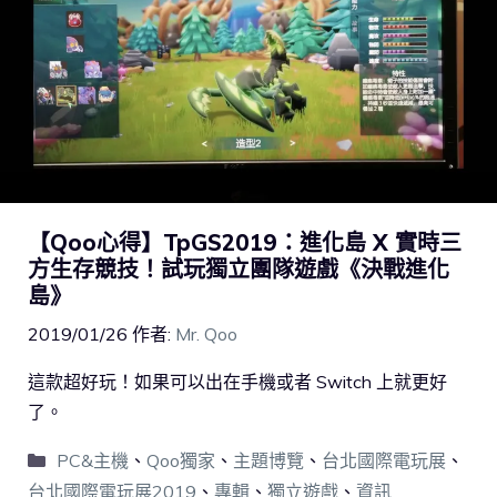
【Qoo心得】TpGS2019：進化島 X 實時三
方生存競技！試玩獨立團隊遊戲《決戰進化
島》
2019/01/26
作者:
Mr. Qoo
這款超好玩！如果可以出在手機或者 Switch 上就更好
了。
PC&主機
、
Qoo獨家
、
主題博覽
、
台北國際電玩展
、
台北國際電玩展2019
、
專輯
、
獨立遊戲
、
資訊