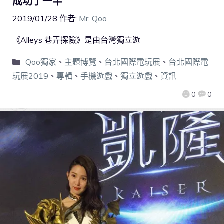
成功了一半
2019/01/28
作者:
Mr. Qoo
《Alleys 巷弄探險》是由台灣獨立遊
Qoo獨家
、
主題博覽
、
台北國際電玩展
、
台北國際電
玩展2019
、
專輯
、
手機遊戲
、
獨立遊戲
、
資訊
0
0