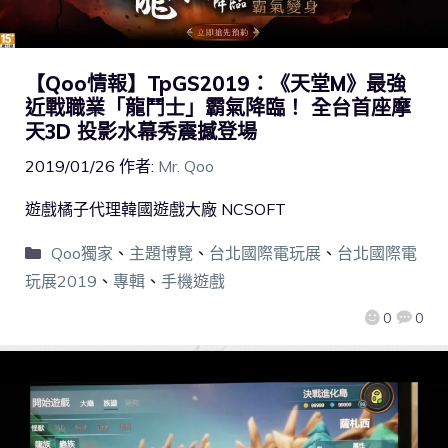
【Qoo情報】TpGS2019：《天堂M》最強
近戰職業「龍鬥士」霸氣降臨！ 全台首座摩
天3D 投影水幕秀震撼登場
2019/01/26
作者:
Mr. Qoo
遊戲橘子代理韓國遊戲大廠 NCSOFT
Qoo獨家
、
主題博覽
、
台北國際電玩展
、
台北國際電
玩展2019
、
專輯
、
手機遊戲
0
0