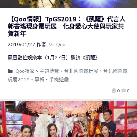
【Qoo情報】TpGS2019：《凱薩》代言人
郭書瑤現身電玩展 化身愛心大使與玩家共
賀新年
2019/01/27
作者:
Mr. Qoo
鳳凰數位娛樂本（1月27日）邀請《凱薩》
Qoo獨家
、
主題博覽
、
台北國際電玩展
、
台北國際電
玩展2019
、
專輯
、
手機遊戲
0
0