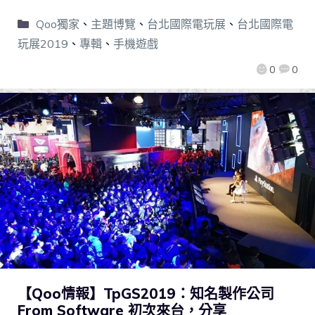
Qoo獨家
、
主題博覽
、
台北國際電玩展
、
台北國際電
玩展2019
、
專輯
、
手機遊戲
0
0
【Qoo情報】TpGS2019：知名製作公司
From Software 初次來台，分享