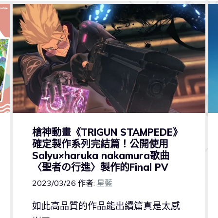
槍神動畫《TRIGUN STAMPEDE》
確定製作系列完結篇！公開使用
Salyu×haruka nakamura歌曲
〈聖者の行進〉製作的Final PV
2023/03/26
作者:
星藍
如此高品質的作品能出續篇真是太感