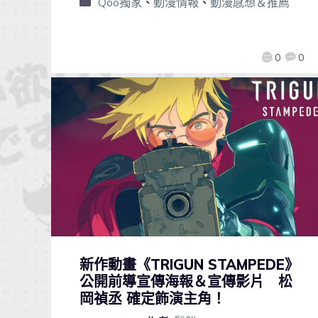
Qoo獨家
、
動漫情報
、
動漫感想＆推薦
0
0
新作動畫《TRIGUN STAMPEDE》
公開前導宣傳海報＆宣傳影片 松
岡禎丞 確定飾演主角！