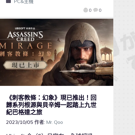
PC&主機
0
0
《刺客教條：幻象》現已推出！回
歸系列根源與貝辛姆一起踏上九世
紀巴格達之旅
2023/10/05
作者:
Mr. Qoo