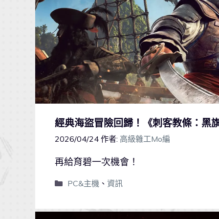
經典海盜冒險回歸！《刺客教條：黑旗
2026/04/24
作者:
高級雜工Mo編
再給育碧一次機會！
PC&主機
、
資訊