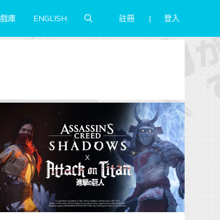
註冊
登入
戲庫
ENGLISH