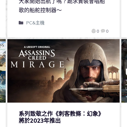
大家開始出航了嗎？跪求實裝會唱船
歌的船舵控制器～
PC&主機
0
0
系列致敬之作《刺客教條：幻象》
將於2023年推出