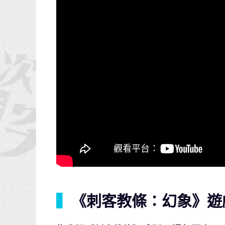
▍
《刺客教條：幻象》遊