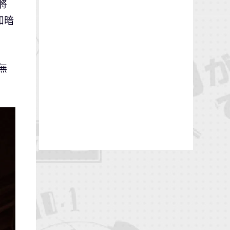
將
和暗
無