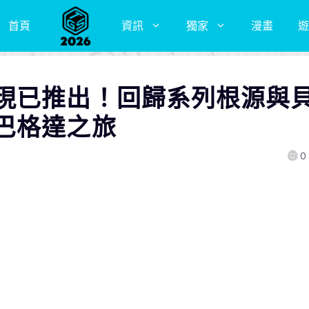
首頁
資訊
獨家
漫畫
遊
現已推出！回歸系列根源與
巴格達之旅
0