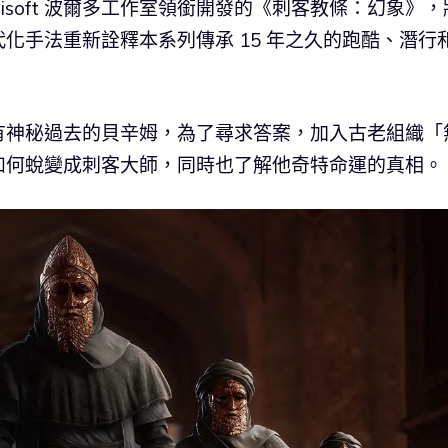
isoft 波爾多工作室領銜開發的《刺客教條：幻象》，
化手法重新詮釋本系列傳承 15 年之久的跑酷、潛行
有神秘過去的貝辛姆，為了尋求答案，加入古老組織「
如何蛻變成刺客大師，同時也了解他奇特命運的真相。