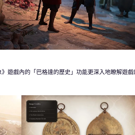
象》遊戲內的「巴格達的歷史」功能更深入地瞭解遊戲