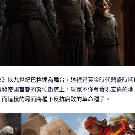
象》以九世紀巴格達為舞台，這裡是黃金時代鼎盛時期
里發帝國首都的繁忙街道上，玩家不僅會發現宏偉的地
，而這樣的局面將種下反抗腐敗的革命種子。