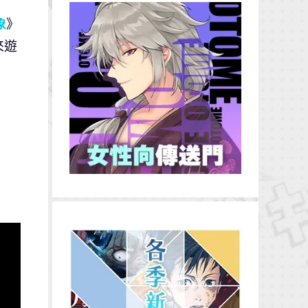
象
》
來遊