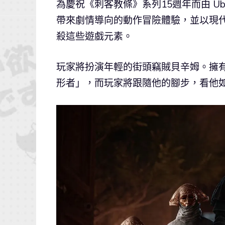
為慶祝《刺客教條》系列15週年而由 Ub
帶來劇情導向的動作冒險體驗，並以現代
殺這些遊戲元素。
玩家將扮演年輕的街頭竊賊貝辛姆。擁
形者」，而玩家將跟隨他的腳步，看他