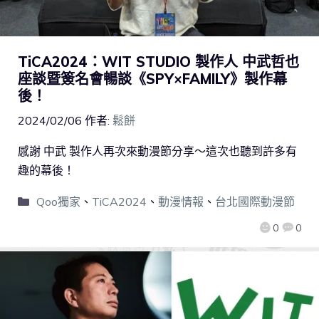
TiCA2024：WIT STUDIO 製作人 中武哲也
座談暨簽名會暢談《SPY×FAMILY》製作幕
後！
2024/02/06
作者:
鬆餅
感謝 中武 製作人再次來動漫節分享～這次也聽到許多有
趣的幕後！
Qoo獨家
、
TiCA2024
、
動漫情報
、
台北國際動漫節
0
0