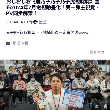
おしおしお《鹿乃子乃子乃子虎視眈眈》宣
布2024年7月電視動畫化！第一彈主視覺、
PV同步解禁！
2024/03/13
作者:
星藍
光是PV就有夠毒，正式播出後一定會笑瘋www
動漫情報
0
0