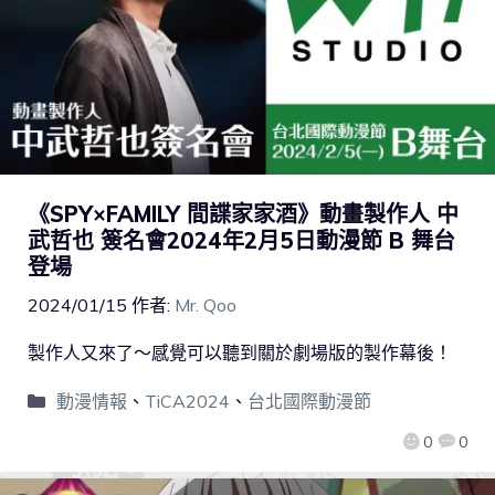
《SPY×FAMILY 間諜家家酒》動畫製作人 中
武哲也 簽名會2024年2月5日動漫節 B 舞台
登場
2024/01/15
作者:
Mr. Qoo
製作人又來了～感覺可以聽到關於劇場版的製作幕後！
動漫情報
、
TiCA2024
、
台北國際動漫節
0
0