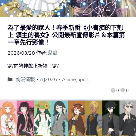
為了最愛的家人！春季新番《小書痴的下剋
上 領主的養女》公開最新宣傳影片＆本篇第
一章先行影像！
2026/03/28
作者:
鬆餅
\ꐕ/向諸神獻上祈禱！\ꐕ/
動漫情報
、
AJ2026
、
AnimeJapan
0
0