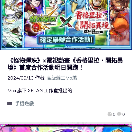
《怪物彈珠》×電視動畫《香格里拉・開拓異
境》首度合作活動明日開跑！
2024/09/13
作者:
高級雜工Mo編
Mixi 旗下 XFLAG 工作室推出的
手機遊戲
0
0