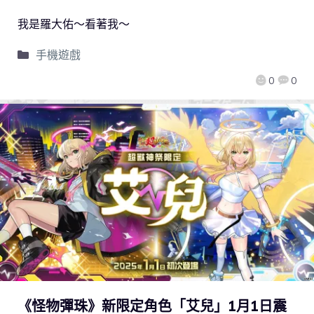
我是羅大佑～看著我～
手機遊戲
0
0
《怪物彈珠》新限定角色「艾兒」1月1日震