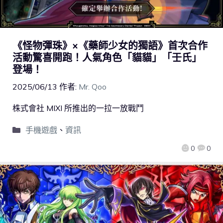
《怪物彈珠》×《藥師少女的獨語》首次合作
活動驚喜開跑！人氣角色「貓貓」「壬氏」
登場！
2025/06/13
作者:
Mr. Qoo
株式會社 MIXI 所推出的一拉一放戰鬥
手機遊戲
、
資訊
0
0