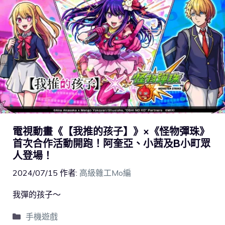
電視動畫《【我推的孩子】》×《怪物彈珠》
首次合作活動開跑！阿奎亞、小茜及B小町眾
人登場！
2024/07/15
作者:
高級雜工Mo編
我彈的孩子～
手機遊戲