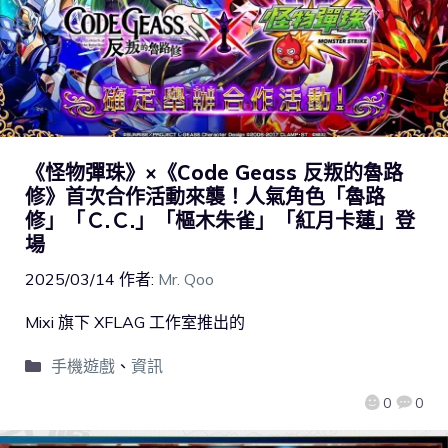
《怪物彈珠》×《Code Geass 反叛的魯路
修》首次合作活動來襲！人氣角色「魯路
修」「Ｃ.Ｃ.」「樞木朱雀」「紅月卡蓮」登
場
2025/03/14
作者:
Mr. Qoo
Mixi 旗下 XFLAG 工作室推出的
手機遊戲
、
資訊
0
0