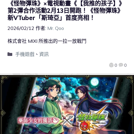
《怪物彈珠》×電視動畫《【我推的孩子】》
第2彈合作活動2月13日開跑！《怪物彈珠》
新VTuber「斯琦亞」首度亮相！
2026/02/12
作者:
Mr. Qoo
株式會社 MIXI 所推出的一拉一放戰鬥
手機遊戲
、
資訊
0
0