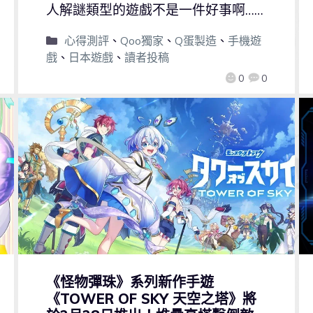
人解謎類型的遊戲不是一件好事啊……
心得測評
、
Qoo獨家
、
Q蛋製造
、
手機遊
戲
、
日本遊戲
、
讀者投稿
0
0
《怪物彈珠》系列新作手遊
《TOWER OF SKY 天空之塔》將