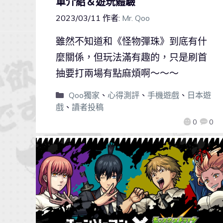
單介紹＆遊玩體驗
2023/03/11
作者:
Mr. Qoo
雖然不知道和《怪物彈珠》到底有什
麼關係，但玩法滿有趣的，只是刷首
抽要打兩場有點麻煩啊～～～
Qoo獨家
、
心得測評
、
手機遊戲
、
日本遊
戲
、
讀者投稿
0
0