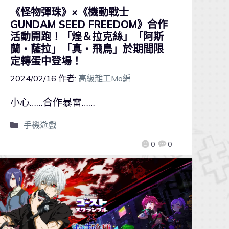
《怪物彈珠》×《機動戰士
GUNDAM SEED FREEDOM》合作
活動開跑！「煌＆拉克絲」「阿斯
蘭・薩拉」「真・飛鳥」於期間限
定轉蛋中登場！
2024/02/16
作者:
高級雜工Mo編
小心……合作暴雷……
手機遊戲
0
0