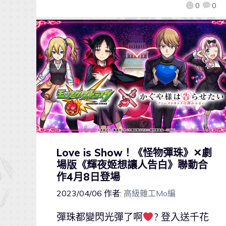
0
0
Love is Show！《怪物彈珠》✕劇
場版《輝夜姬想讓人告白》聯動合
作4月8日登場
2023/04/06
作者:
高級雜工Mo編
彈珠都變閃光彈了啊
? 登入送千花