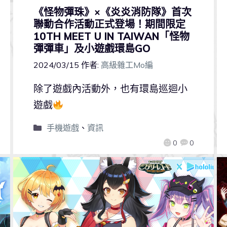
《怪物彈珠》×《炎炎消防隊》首次
聯動合作活動正式登場！期間限定
10TH MEET U IN TAIWAN「怪物
彈彈車」及小遊戲環島GO
2024/03/15
作者:
高級雜工Mo編
除了遊戲內活動外，也有環島巡迴小
遊戲
手機遊戲
、
資訊
0
0