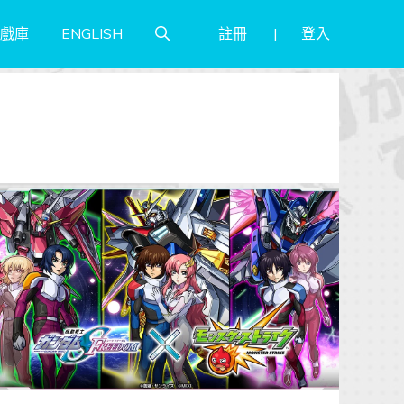
註冊
登入
戲庫
ENGLISH