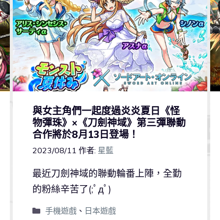
與女主角們一起度過炎炎夏日《怪
物彈珠》×《刀劍神域》第三彈聯動
合作將於8月13日登場！
2023/08/11
作者:
星藍
最近刀劍神域的聯動輪番上陣，全勤
的粉絲辛苦了(;ﾟдﾟ)
手機遊戲
、
日本遊戲