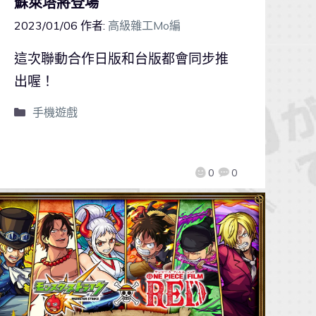
蘇萊塔將登場
2023/01/06
作者:
高級雜工Mo編
這次聯動合作日版和台版都會同步推
出喔！
手機遊戲
0
0