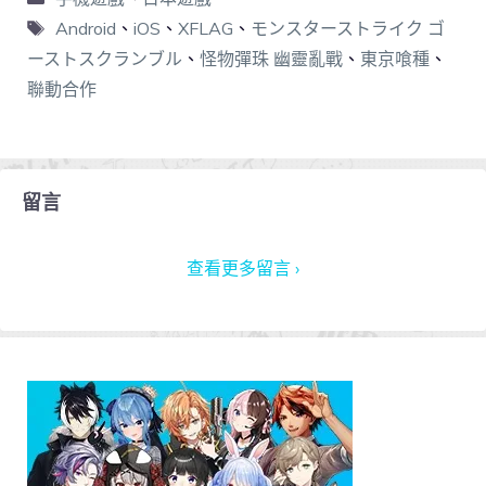
Android
、
iOS
、
XFLAG
、
モンスターストライク ゴ
ーストスクランブル
、
怪物彈珠 幽靈亂戰
、
東京喰種
、
聯動合作
留言
查看更多留言 ›