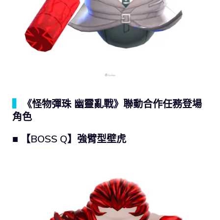
▍
《怪物彈珠 幽靈亂戰》聯動合作任務登場
角色
■ 【BOSS Q】強臂型壁虎