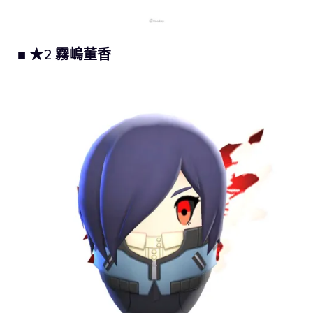
■ ★2 霧嶋董香