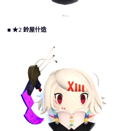
■ ★2 鈴屋什造