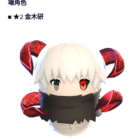
場角色
■ ★2 金木研