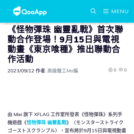
MENU
《怪物彈珠 幽靈亂戰》首次聯
動合作登場！9月15日與電視
動畫《東京喰種》推出聯動合
作活動
0
0
2023/09/12
作者:
高級雜工Mo編
由 Mixi 旗下 XFLAG 工作室所發表《怪物彈珠》系列手
機遊戲《
怪物彈珠 幽靈亂戰
》（モンスターストライク
ゴーストスクランブル），宣布將於9月15日與電視動畫