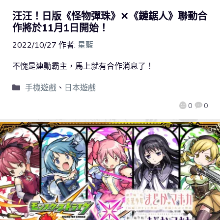
汪汪！日版《怪物彈珠》✕《鏈鋸人》聯動合
作將於11月1日開始！
2022/10/27
作者:
星藍
不愧是連動霸主，馬上就有合作消息了！
手機遊戲
、
日本遊戲
0
0