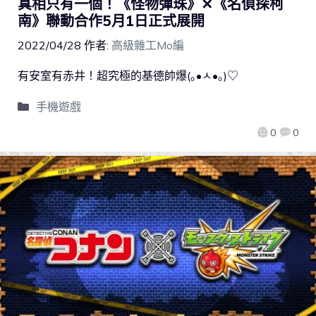
真相只有一個！《怪物彈珠》✕《名偵探柯
南》聯動合作5月1日正式展開
2022/04/28
作者:
高級雜工Mo編
有安室有赤井！超究極的基德帥爆(｡•ㅅ•｡)♡
手機遊戲
0
0