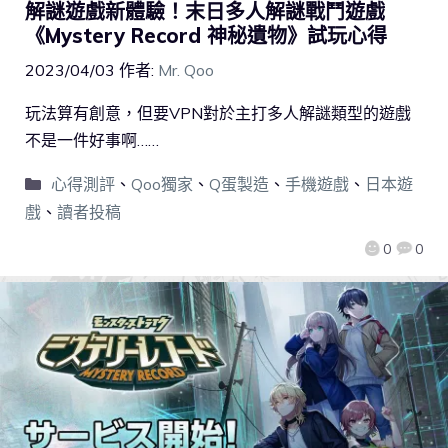
解謎遊戲新體驗！末日多人解謎戰鬥遊戲
《Mystery Record 神秘遺物》試玩心得
2023/04/03
作者:
Mr. Qoo
玩法算有創意，但要VPN對於主打多人解謎類型的遊戲
不是一件好事啊……
心得測評
、
Qoo獨家
、
Q蛋製造
、
手機遊戲
、
日本遊
戲
、
讀者投稿
0
0