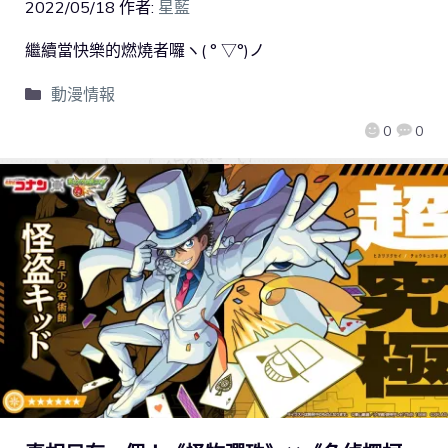
2022/05/18
作者:
星藍
繼續當快樂的燃燒者囉ヽ( ° ▽°)ノ
動漫情報
0
0