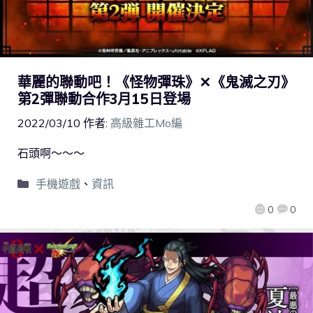
華麗的聯動吧！《怪物彈珠》✕《鬼滅之刃》
第2彈聯動合作3月15日登場
2022/03/10
作者:
高級雜工Mo編
石頭啊～～～
手機遊戲
、
資訊
0
0