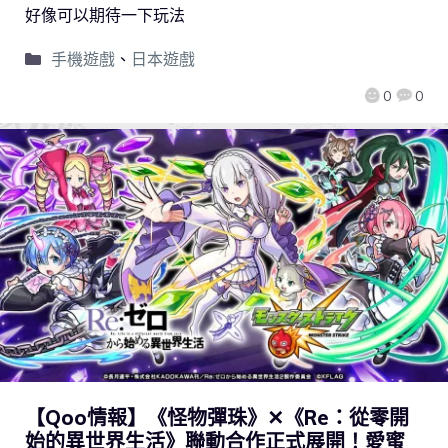
好像可以期待一下玩法
手機遊戲
、
日本遊戲
0
0
【Qoo情報】《怪物彈珠》✕《Re：從零開
始的異世界生活》聯動合作正式展開！愛蜜