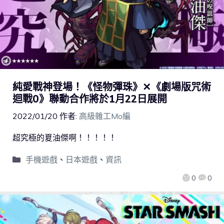
純愛戰神登場！《怪物彈珠》✕《劇場版咒術
迴戰0》聯動合作將於1月22日展開
2022/01/20
作者:
高級雜工Mo編
超究極的夏油傑啊！！！！！
手機遊戲
、
日本遊戲
、
資訊
0
0