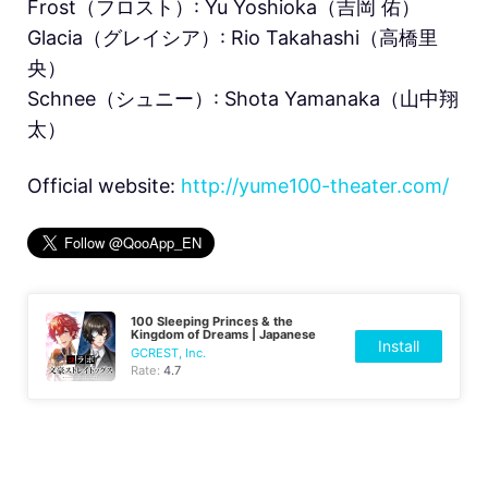
Frost（フロスト）: Yu Yoshioka（吉岡 佑）
Glacia（グレイシア）: Rio Takahashi（高橋里
央）
Schnee（シュニー）: Shota Yamanaka（山中翔
太）
Official website:
http://yume100-theater.com/
100 Sleeping Princes & the
Kingdom of Dreams | Japanese
Install
GCREST, Inc.
Rate:
4.7