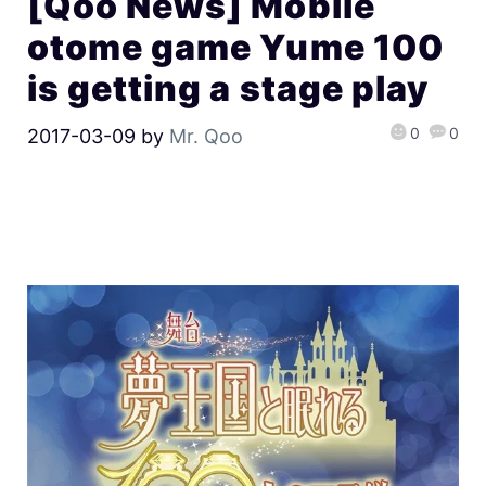
[Qoo News] Mobile
otome game Yume 100
is getting a stage play
0
0
2017-03-09
by
Mr. Qoo