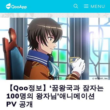
MENU
【Qoo정보】‘꿈왕국과 잠자는
100명의 왕자님’애니메이션
PV 공개