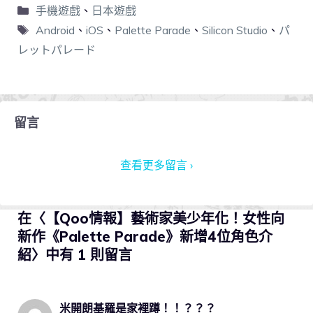
手機遊戲
、
日本遊戲
Android
、
iOS
、
Palette Parade
、
Silicon Studio
、
パ
レットパレード
留言
查看更多留言 ›
在〈【Qoo情報】藝術家美少年化！女性向
新作《Palette Parade》新增4位角色介
紹〉中有 1 則留言
米開朗基羅是家裡蹲！！？？？