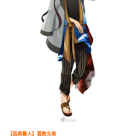
【孤高藝人】葛飾北斎