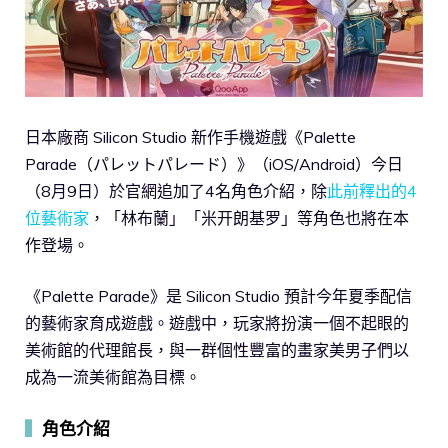
日本廠商 Silicon Studio 新作手機遊戲《Palette
Parade（パレットパレード）》（iOS/Android）今日
（8月9日）於官網追加了4名角色介紹，除
此前釋出的4
位藝術家
，「林布蘭」「米开朗基罗」等角色也將在本
作登場。
《Palette Parade》是 Silicon Studio 預計今年夏季配信
的藝術家育成遊戲。遊戲中，玩家將扮演一個不起眼的
美術館的代理館長，與一群個性豐富的畫家美男子們以
成為一流美術館為目標。
▍
角色介紹