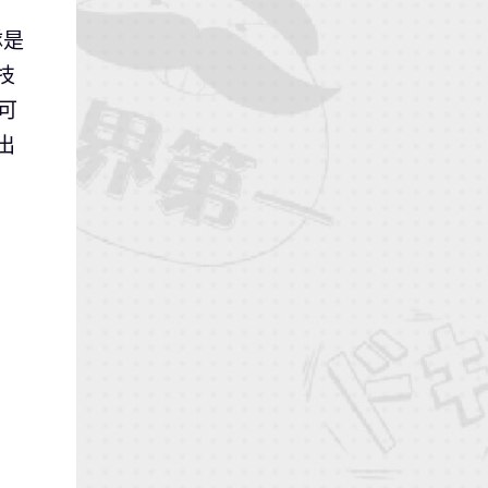
隊是
技
可
出