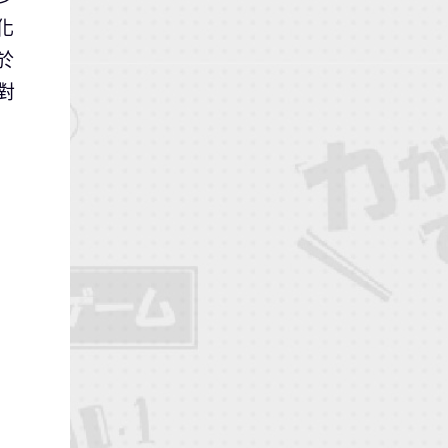
化
於
對