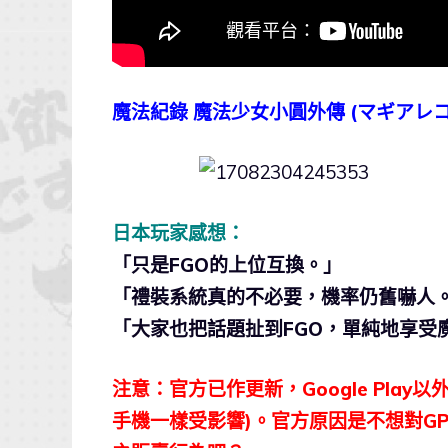
魔法紀錄 魔法
少女小圓外傳 (マギアレ
日本玩家感想：
「只是FGO的上位互換。」
「禮裝系統真的不必要，機率仍舊嚇人
「大家也把話題扯到FGO，單純地享受
注意：官方已作更新，Google Pla
手機一樣受影響)。官方原因是不想對G