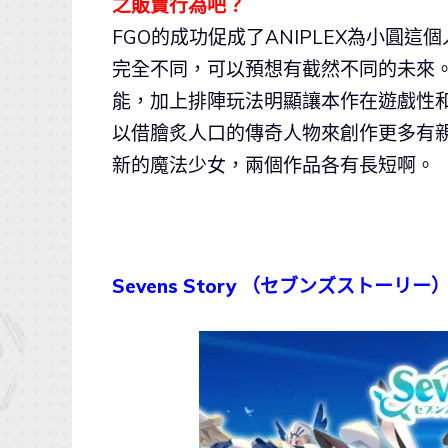
之販賣行為吧？
FGO的成功促成了ANIPLEX為小圓
完全不同，可以預想有截然不同的未來
能，加上排陣玩法明顯讓本作在遊戲性和
以借膾炙人口的傳奇人物來創作更多有
新的魔法少女，兩個作品各有長短啊。
Sevens Story （セブンズストーリー