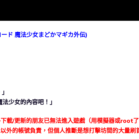
コード 魔法少女まどかマギカ外伝)
。」
魔法少女的內容吧！」
y以外下載/更新的朋友已無法進入遊戲（用模擬器或root
P以外的帳號負責，但個人推斷是想打擊坊間的大量刷