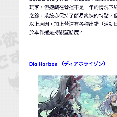
玩家，但遊戲在營運不足一年的情況下
之餘，系統亦保持了簡易爽快的特點，
以上原因，加上營運有各種出錯（活動日期標
於本作還是持觀望態度。
Dia Horizon （ディアホライゾン）