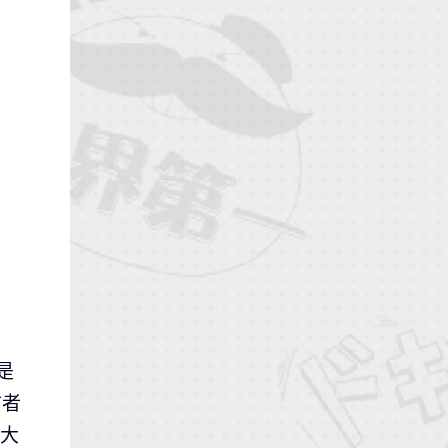
是
前者
家大