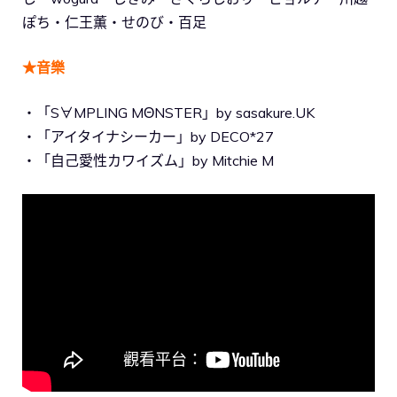
ぽち・仁王薫・せのび・百足
★音樂
・「S∀MPLING MΘNSTER」by sasakure.UK
・「アイタイナシーカー」by DECO*27
・「自己愛性カワイズム」by Mitchie M