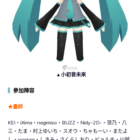
▲小初音未來
▍
參加陣容
★畫師
KEI・iXima・nagimiso・BUZZ・Nidy-2D-・茨乃・八
三・たま・村上ゆいち・スオウ・ちゃもーい・またよ
し・wogura・しきみ・さくらしおり・ビョルチ・川越