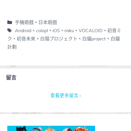
手機遊戲
、
日本遊戲
Android
、
colopl
、
iOS
、
miku
、
VOCALOID
、
初音ミ
ク
、
初音未來
、
白猫プロジェクト
、
白貓project
、
白貓
計劃
留言
查看更多留言 ›