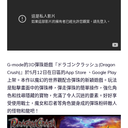
G-mode的3D彈珠遊戲『ドラゴンクラッシュ(Dragon
Crush)』於5月12日在日區的App Store 、Google Play
上架。本作以魔幻的世界觀配合彈珠的新穎遊戲。玩法
是點擊畫面中的彈珠棒，彈走彈珠的簡單操作，強化角
色和找尋隱藏的寶物，充滿了令人沉迷的要素。好好享
受使用戰士，魔女和忍者等角色變身成的彈珠粉碎敵人
的怪物和龍吧！