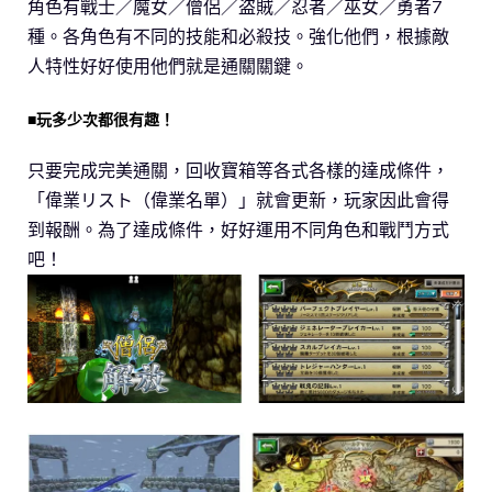
角色有戰士／魔女／僧侶／盗賊／忍者／巫女／勇者7
種。各角色有不同的技能和必殺技。強化他們，根據敵
人特性好好使用他們就是通關關鍵。
■玩多少次都很有趣！
只要完成完美通關，回收寶箱等各式各樣的達成條件，
「偉業リスト（偉業名單）」就會更新，玩家因此會得
到報酬。為了達成條件，好好運用不同角色和戰鬥方式
吧！