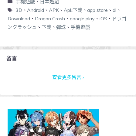
手機遊戲
、
日本遊戲
3D
、
Android
、
APK
、
Apk下載
、
app store
、
dl
、
Download
、
Dragon Crash
、
google play
、
iOS
、
ドラゴ
ンクラッシュ
、
下載
、
彈珠
、
手機遊戲
留言
查看更多留言 ›