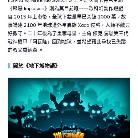
PSVita 及 Nintendo Switch 之上。是次關卡特色主題
《聚爆 Implosion》則為其目前唯一一款科幻動作遊戲，
自 2015 年上市後，全球下載量早已突破 1000 萬。故
事講述 2180 年地球遭外星異族 Xada 侵略，人類不敵只
好撤守。二十年後為了重奪母星，主角 傑克 駕駛第三代
戰神機甲「阿瓦隆」回到地球，並希望藉此尋找已失蹤
的叔父喬納森 。
▍
關於《地下城物語》