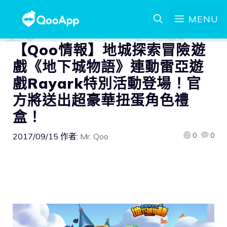
MENU
【Qoo情報】地城探索冒險遊
戲《地下城物語》連動雷亞遊
戲Rayark特別活動登場！官
方將送出超豪華扭蛋角色禮
盒！
0
0
2017/09/15
作者:
Mr. Qoo