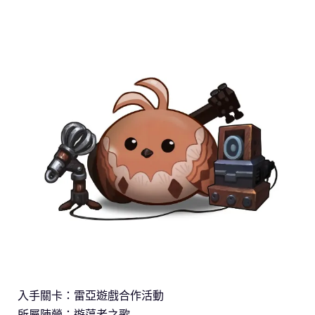
入手關卡：雷亞遊戲合作活動
所屬陣營：遊蕩者之歌