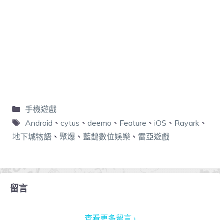
手機遊戲
Android
、
cytus
、
deemo
、
Feature
、
iOS
、
Rayark
、
地下城物語
、
聚爆
、
藍鵲數位娛樂
、
雷亞遊戲
留言
查看更多留言 ›