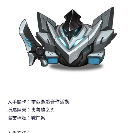
入手關卡：雷亞遊戲合作活動
所屬陣營：奧魯維之刃
職業稱號：戰鬥系