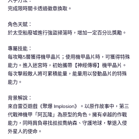
入手方法：
完成限時關卡透過徽章換取。
角色天賦：
於太空船廢墟進行強盜掃蕩時，增加一定百分比獎勵。
專屬技能：
每攻略5層獲得機甲晶片；使用機甲晶片時，可獲得特殊
能力。進入迷宮時，初始攜帶【神經傳導】機甲晶片。
每次撃殺敵人將可累積能量，能量用以發動晶片的特殊
能力。
背景解說：
來自雷亞遊戲《聚爆 Implosion》。以原作故事中，第三
代戰神機甲「阿瓦隆」為原型的角色。擁有卓越的作戰
能力，同時肩負尋找叔叔喬納森、守護地球，撃退入侵
外星人的使命。