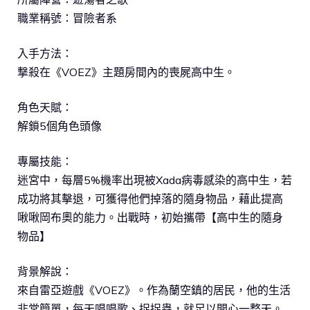
職業稱號：冒險者系
入手方法：
撃殺在《VOEZ》主題房間內的喪屍高中生。
角色天賦：
解鎖5個角色頭像
專屬技能：
迷宮中，每層5%機率出現被Xada病毒感染的高中生，若
成功將其擊退，可獲得他們掉落的隨身物品，藉此提高
啾啾岡布奧的能力。出戰時，初始攜帶【高中生的隨身
物品】
背景解說：
來自雷亞遊戲《VOEZ》。作為蘭空鎮的居民，他的生活
非常簡單，每天唱唱歌、捉捉蟲，就足以開心一整天。