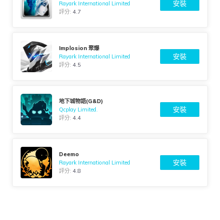
安裝
Rayark International Limited
評分:
4.7
Implosion 聚爆
安裝
Rayark International Limited
評分:
4.5
地下城物語(G&D)
安裝
Qcplay Limited.
評分:
4.4
Deemo
安裝
Rayark International Limited
評分:
4.8