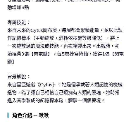
動增加5點
專屬技能：
來自未來的Cytus岡布奧，每層都會累積能量，並以此製
作記憶標本（主動施放，消耗依技能等級降低），將上
一次施放過的魔法或技能，再次複製出來。出戰時，初
始攜帶3張【閃電鏈】。每5層抄寫捲軸，獲得1張【閃電
鏈】
背景解說：
來自雷亞遊戲《Cytus》。她是個承載著人類記憶的機械
造物，為了讓自己相信自己還擁有人類的靈魂，她時常
進入音樂製成的記憶標本房，體驗一個個夢境。
▍
角色介紹 ─ 啾啾