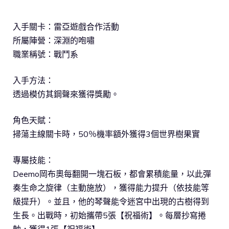
入手關卡：雷亞遊戲合作活動
所屬陣營：深淵的咆嘯
職業稱號：戰鬥系
入手方法：
透過模仿其鋼聲來獲得獎勵。
角色天賦：
掃蕩主線關卡時，50％機率額外獲得3個世界樹果實
專屬技能：
Deemo岡布奧每翻開一塊石板，都會累積能量，以此彈
奏生命之旋律（主動施放），獲得能力提升（依技能等
級提升）。並且，他的琴聲能令迷宮中出現的古樹得到
生長。出戰時，初始攜帶5張【祝福術】。每層抄寫捲