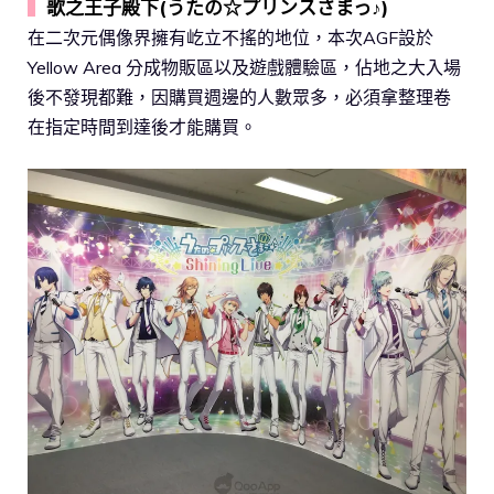
▍
歌之王子殿下(うたの☆プリンスさまっ♪)
在二次元偶像界擁有屹立不搖的地位，本次AGF設於
Yellow Area 分成物販區以及遊戲體驗區，佔地之大入場
後不發現都難，因購買週邊的人數眾多，必須拿整理卷
在指定時間到達後才能購買。