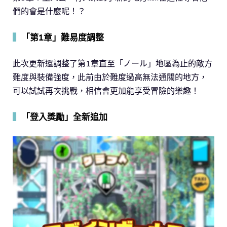
們的會是什麼呢！？
▍
「第1章」難易度調整
此次更新還調整了第1章直至「ノール」地區為止的敵方
難度與裝備強度，此前由於難度過高無法通關的地方，
可以試試再次挑戰，相信會更加能享受冒險的樂趣！
▍
「登入獎勵」全新追加