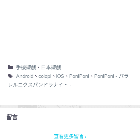
手機遊戲
、
日本遊戲
Android
、
colopl
、
iOS
、
PaniPani
、
PaniPani - パラ
レルニクスパンドラナイト -
留言
查看更多留言 ›