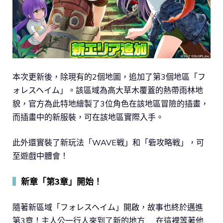
本次更新後，除現有的2個地圖，追加了第3個地區「フ
ォレスヘイム」。該區域為高大草木覆蓋的熱帶雨林地
貌，官方為此特地繪製了3位角色在該地區冒險的插畫，
而插畫中的新服裝，可在該地區實際入手。
此外還實裝了新玩法「WAVE戦」和「砦攻略戦」，可
至遊戲中體會！
▍
新章「第3章」開始！
隨著新區域「フォレスヘイム」開啟，故事也終於邁進
第3章！主人公一行人來到了新的地方……在這裡等著他