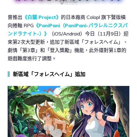
曾推出
《白貓 Project》
的日本廠商 Colopl 旗下豎版橫
向捲軸 RPG
《PaniPani（PaniPani-パラレルニクスパ
ンドラナイト-）》
（iOS/Android）今日（11月9日）迎
來第2次大型更新，追加了新區域「フォレスヘイム」、
劇情「第3章」和「登入獎勵」機能，此外還對第1章的
遊戲難度進行了調整。
▍
新區域「フォレスヘイム」追加