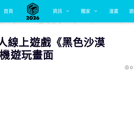
首頁
資訊
獨家
漫畫
遊
多人線上遊戲《黑色沙漠
實機遊玩畫面
0