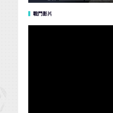
▍
戰鬥影片