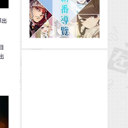
釋出
目
出