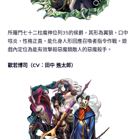
所羅門七十二柱魔神位列35的侯爵，其形為翼狼，口中
唅炎，性格正直，能化身人形回應召喚者指令作戰。遊
戲內定位為能有效撃殺惡魔類敵人的惡魔殺手。
歐若博司（CV：田中 進太郎）