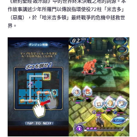
《新約聖經·啟示錄》中的世界終末決戰之地的詞源。本
作故事講述少年所羅門以傳說指環使役72柱「米吉多」
（惡魔），於「哈米吉多頓」最終戰爭的危機中拯救世
界。