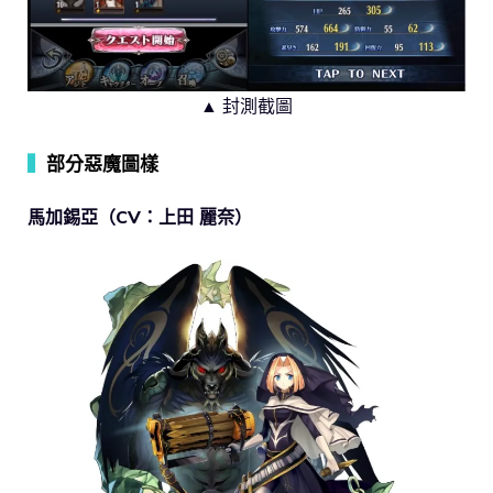
▲ 封測截圖
▍
部分惡魔圖樣
馬加錫亞（CV：上田 麗奈）