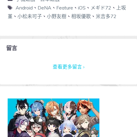
Android
、
DeNA
、
Feature
、
iOS
、
メギド72
、
上坂
堇
、
小松未可子
、
小野友樹
、
相坂優歌
、
米吉多72
留言
查看更多留言 ›