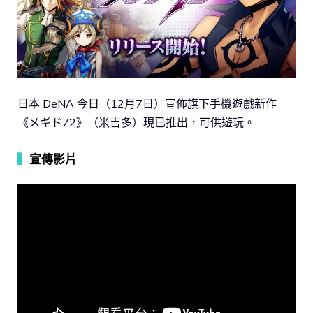
日本 DeNA 今日（12月7日）宣佈旗下手機遊戲新作
《メギド72》（米吉多）現已推出，可供遊玩。
▍
宣傳影片