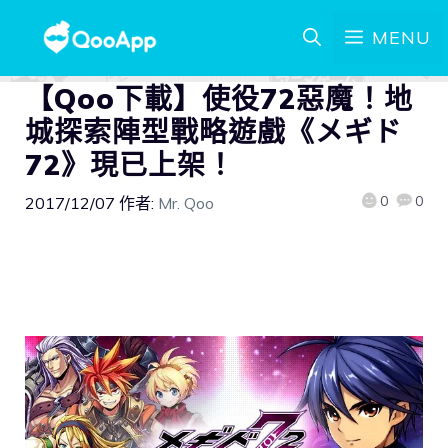
MENU
【Qoo下載】使役72惡魔！地
城探索陣型戰略遊戲《メギド
72》現已上架！
0
0
2017/12/07
作者:
Mr. Qoo