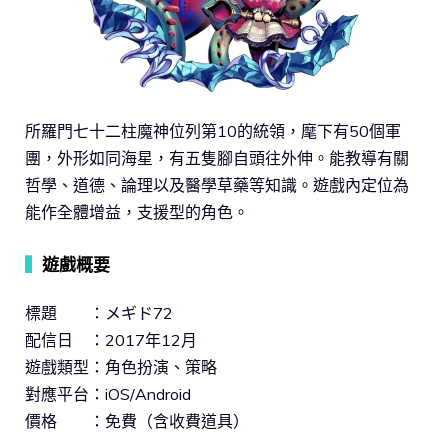
所羅門七十二柱魔神位列第10的統領，麾下有50個軍
團，外形如同海星，有五隻腳自頭往外伸。能教導有關
哲學、道德、論理以及醫學草藥等知識。遊戲內定位為
能作全體增益，支援型的角色。
▍
遊戲概要
標題 ：メギド72
配信日 ：2017年12月
遊戲類型：角色扮演、策略
對應平台：iOS/Android
價格 ：免費（含收費道具）