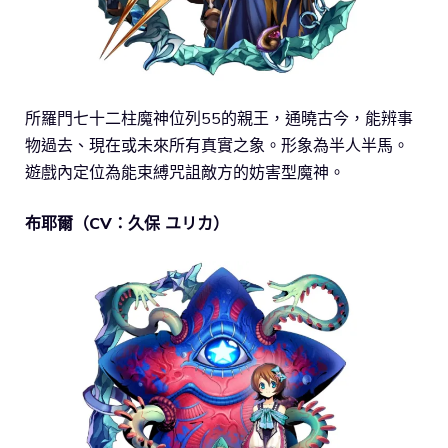
所羅門七十二柱魔神位列55的親王，通曉古今，能辨事
物過去、現在或未來所有真實之象。形象為半人半馬。
遊戲內定位為能束縛咒詛敵方的妨害型魔神。
布耶爾（CV：久保 ユリカ）