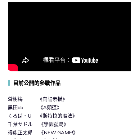
▍
目前公開的參戰作品
蒼樹梅 《向陽素描》
黑田bb 《A頻道》
くろば・U 《斯特拉的魔法》
千葉サドル 《學園孤島》
得能正太郎 《NEW GAME!》