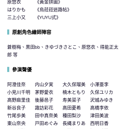
原悠衣 《黃金拼圖》
はりかも 《烏菈菈迷路帖》
三上小又 《YUYU式》
▍
原創角色繪師陣容
蒼樹梅、黒田bb、きゆづきさとこ、原悠衣、得能正太
郎 等
▍
參演聲優
阿澄佳奈 内山夕実 大久保瑠美 小澤亜李
小見川千明 茅野愛衣 楠木ともり 久保ユリカ
高野麻里佳 後藤邑子 寿美菜子 沢城みゆき
新谷良子 諏訪彩花 高田憂希 高橋李依
竹尾歩美 田中真奈美 種田梨沙 津田美波
東山奈央 戸田めぐみ 長縄まりあ 西明日香