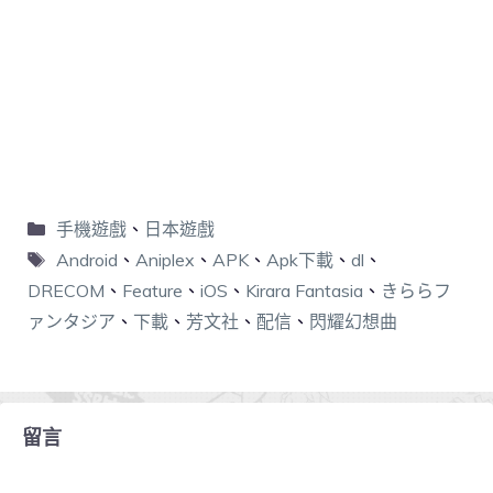
手機遊戲
、
日本遊戲
Android
、
Aniplex
、
APK
、
Apk下載
、
dl
、
DRECOM
、
Feature
、
iOS
、
Kirara Fantasia
、
きららフ
ァンタジア
、
下載
、
芳文社
、
配信
、
閃耀幻想曲
留言