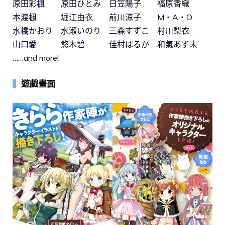
原田彩楓 原田ひとみ 日笠陽子 福原香織
本渡楓 堀江由衣 前川涼子 M・A・O
水橋かおり 水瀬いのり 三森すずこ 村川梨衣
山口愛 悠木碧 佳村はるか 和氣あず未
……and more!
▍
遊戲畫面