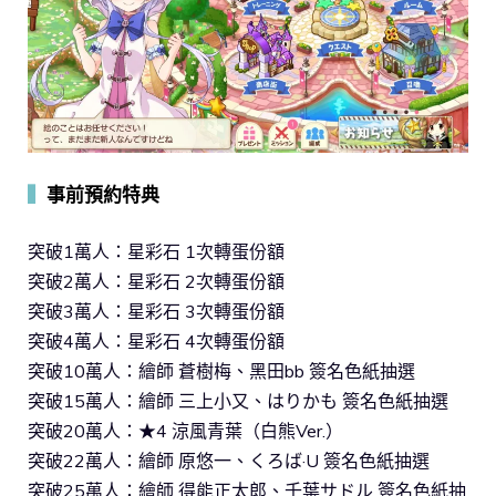
▍
事前預約特典
突破1萬人：星彩石 1次轉蛋份額
突破2萬人：星彩石 2次轉蛋份額
突破3萬人：星彩石 3次轉蛋份額
突破4萬人：星彩石 4次轉蛋份額
突破10萬人：繪師 蒼樹梅、黑田bb 簽名色紙抽選
突破15萬人：繪師 三上小又、はりかも 簽名色紙抽選
突破20萬人：★4 涼風青葉（白熊Ver.）
突破22萬人：繪師 原悠一、くろば·U 簽名色紙抽選
突破25萬人：繪師 得能正太郎、千葉サドル 簽名色紙抽