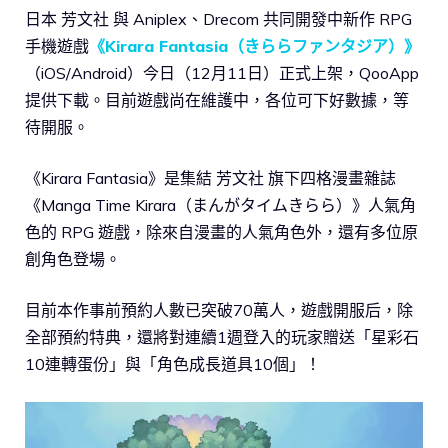
日本 芳文社 與 Aniplex、Drecom 共同開發中新作 RPG
手機遊戲
《Kirara Fantasia（きららファンタジア）》
（iOS/Android）今日（12月11日）正式上架，QooApp
提供下載。目前遊戲尚在維護中，各位可下好數據，等
待開服。
《Kirara Fantasia》是集結 芳文社 旗下四格漫畫雜誌
《Manga Time Kirara（まんがタイムきらら）》人氣角
色的 RPG 遊戲，除來自漫畫的人氣角色外，還有多位原
創角色登場。
目前本作事前預約人數已突破70萬人，遊戲開服后，除
全部預約特典，還將對連續1週登入的玩家贈送「星彩石
10連轉蛋份」與「角色成長道具10個」！