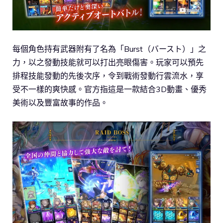
每個角色持有武器附有了名為「Burst（バースト）」之
力，以之發動技能就可以打出亮眼傷害。玩家可以預先
排程技能發動的先後次序，令到戰術發動行雲流水，享
受不一樣的爽快感。官方指這是一款結合3D動畫、優秀
美術以及豐富故事的作品。