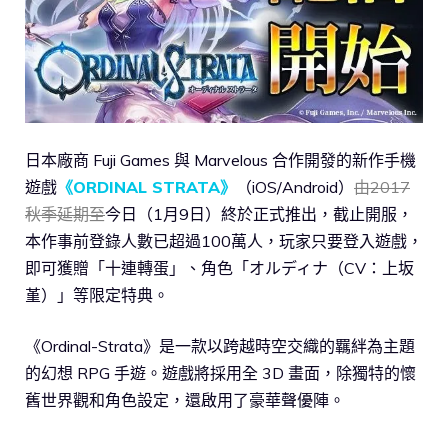
日本廠商 Fuji Games 與 Marvelous 合作開發的新作手機
遊戲
《ORDINAL STRATA》
（iOS/Android）
由2017
秋季延期至
今日（1月9日）終於正式推出，截止開服，
本作事前登錄人數已超過100萬人，玩家只要登入遊戲，
即可獲贈「十連轉蛋」、角色「オルディナ（CV：上坂
堇）」等限定特典。
《Ordinal-Strata》是一款以跨越時空交織的羈絆為主題
的幻想 RPG 手遊。遊戲將採用全 3D 畫面，除獨特的懷
舊世界觀和角色設定，還啟用了豪華聲優陣。