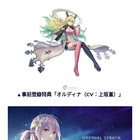
▲事前登錄特典「オルディナ（CV：上坂堇）」