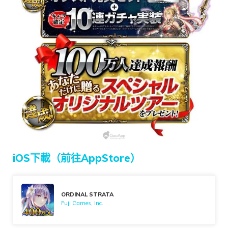
iOS下載（前往AppStore）
ORDINAL STRATA
Fuji Games, Inc.