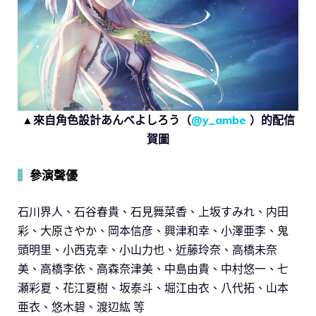
▲來自角色設計あんべよしろう（
@y_ambe
）的配信
賀圖
▍
參演聲優
石川界人、石谷春貴、石見舞菜香、上坂すみれ、内田
彩、大原さやか、岡本信彦、興津和幸、小澤亜李、鬼
頭明里、小西克幸、小山力也、近藤玲奈、高橋未奈
美、高橋李依、高森奈津美、中島由貴、中村悠一、七
瀬彩夏、花江夏樹、坂泰斗、堀江由衣、八代拓、山本
亜衣、悠木碧、渡辺紘 等