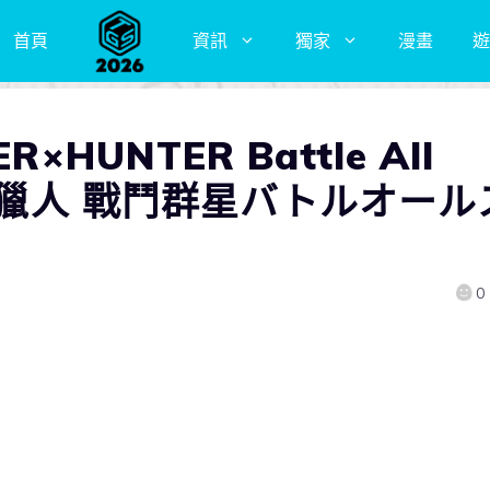
首頁
資訊
獨家
漫畫
遊
HUNTER Battle All
略（獵人 戰鬥群星バトルオール
0