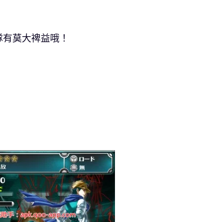
隊有莫大禆益哦！