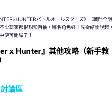
TER×HUNTERバトルオールスターズ》（戰鬥全
往，不少玩家都很想知首抽，哪名角色好！先從結論說起
抽中便可開局了！
er x Hunter』其他攻略（新手教
）
』討論區