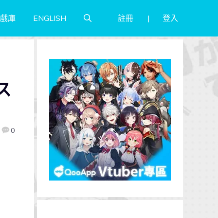
註冊
登入
戲庫
ENGLISH
ス
0