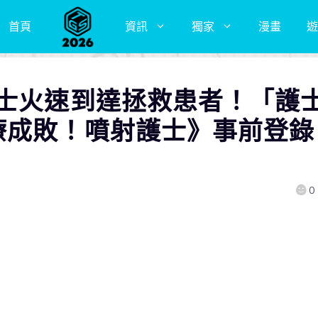
首頁
資訊
獨家
漫畫
遊
護士火速到達拯救患者！「護
療成敗！噴射護士》事前登錄
0