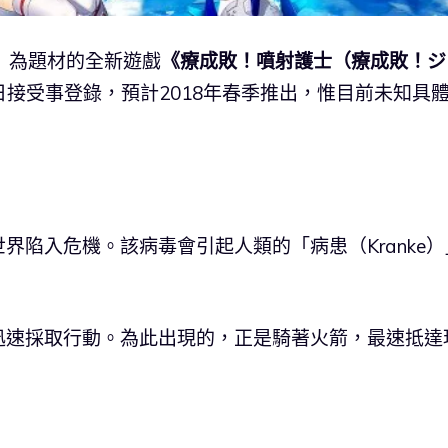
×火箭」為題材的全新遊戲
《療成敗！噴射護士（療成敗！ジ
id）今日接受事登錄，預計2018年春季推出，惟目前未知具
界陷入危機。該病毒會引起人類的「病患（Kranke）
迅速採取行動。為此出現的，正是騎著火箭，最速抵達