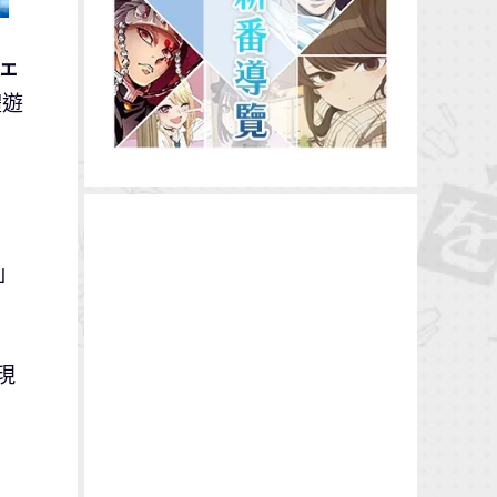
ェ
體遊
」
現