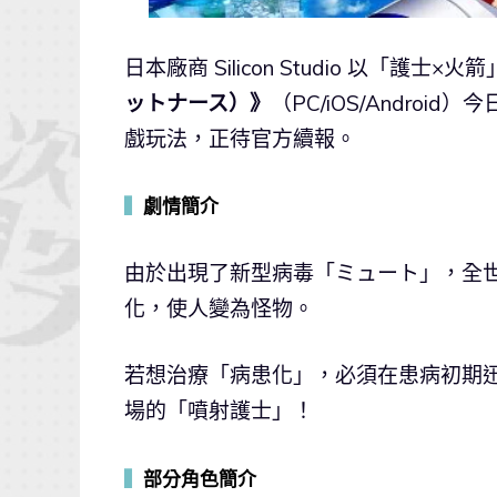
日本廠商 Silicon Studio 以「護士
ットナース）》
（PC/iOS/Andro
戲玩法，正待官方續報。
▍
劇情簡介
由於出現了新型病毒「ミュート」，全世
化，使人變為怪物。
若想治療「病患化」，必須在患病初期
場的「噴射護士」！
▍
部分角色簡介