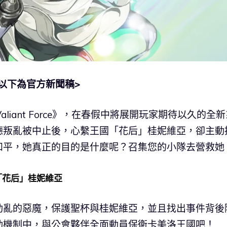
<以下為官方新聞稿>
aliant Force》，在春假中將展開玩家期待以久的全
德叛亂被中止後，心繫王國「花后」桂妮維亞，卻主動
和平，她真正的目的是什麼呢？召集您的小隊去營救她
「花后」桂妮維亞
動亂的惡魔，保護聖杯與桂妮維亞，並且找出事件背後
動機制中，與公會夥伴全面動員保衛卡美洛王國吧！