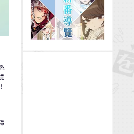
新系
提
！
隱