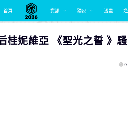
首頁
資訊
獨家
漫畫
遊
后桂妮維亞 《聖光之誓 》騷
0