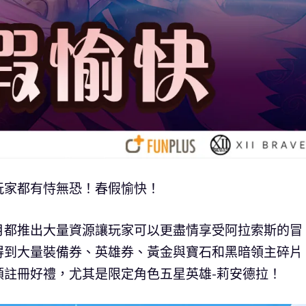
玩家都有恃無恐！春假愉快！
月都推出大量資源讓玩家可以更盡情享受阿拉索斯的冒
得到大量裝備券、英雄券、黃金與寶石和黑暗領主碎片
預註冊好禮，尤其是限定角色五星英雄-莉安德拉！