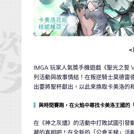
IMGA 玩家人氣獎手機遊戲《聖光之誓 V
列活動與故事情結！在叛逆騎士莫德雷
出要將聖杯獻出，以此來換取卡美洛的
▍
與時間賽跑，在火焰中尋找卡美洛王國的
在《神之灰燼》的活動中打敗試圖引發
藏的真相吧！在全新的「公會天梯」活