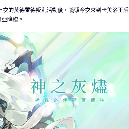
rce》繼上次的莫德雷德叛亂活動後，鏡頭今次來到卡美洛王
維亞降臨。