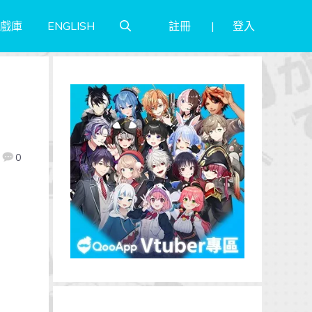
註冊
登入
戲庫
ENGLISH
0