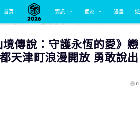
首頁
資訊
獨家
漫畫
遊
O仙境傳說：守護永恆的愛》戀
之都天津町浪漫開放 勇敢說出
0