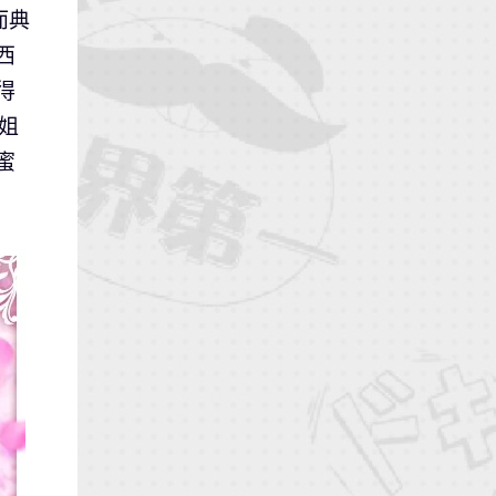
而典
西
得
姐
蜜