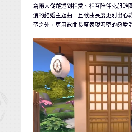
寫兩人從邂逅到相愛、相互陪伴克服難
漫的結婚主題曲，且歌曲長度更別出心裁
蜜之外，更用歌曲長度表現濃密的戀愛