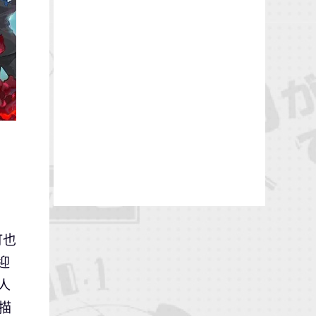
町也
迎
炙人
》描