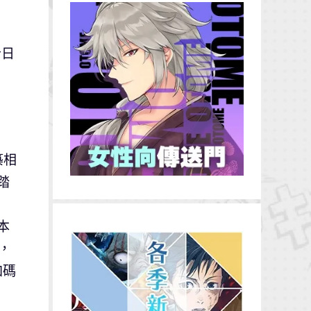
今日
築相
踏
本
外，
加碼