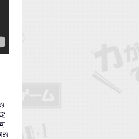
的
定
可
同的