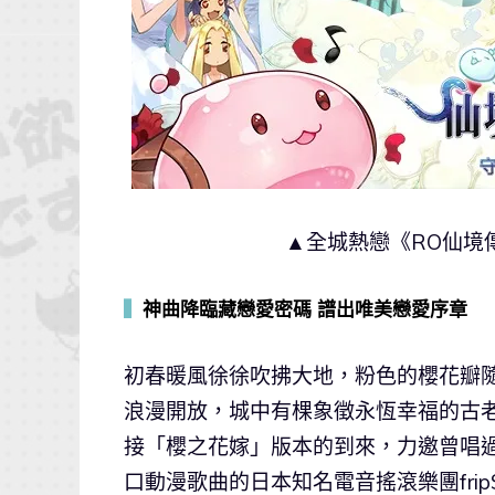
▲全城熱戀《RO仙境
▍
神曲降臨藏戀愛密碼 譜出唯美戀愛序章
初春暖風徐徐吹拂大地，粉色的櫻花瓣
浪漫開放，城中有棵象徵永恆幸福的古
接「櫻之花嫁」版本的到來，力邀曾唱過「only 
口動漫歌曲的日本知名電音搖滾樂團fripSid