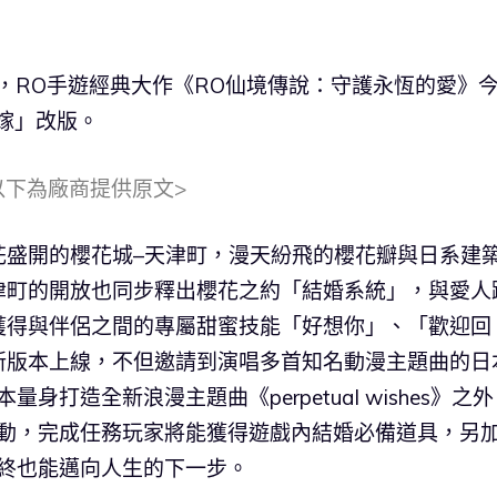
行，RO手遊經典大作《RO仙境傳說：守護永恆的愛》
花嫁」改版。
以下為廠商提供原文>
花盛開的櫻花城–天津町，漫天紛飛的櫻花瓣與日系建
津町的開放也同步釋出櫻花之約「結婚系統」，與愛人
獲得與伴侶之間的專屬甜蜜技能「好想你」、「歡迎回
新版本上線，不但邀請到演唱多首知名動漫主題曲的日
量身打造全新浪漫主題曲《perpetual wishes》之
活動，完成任務玩家將能獲得遊戲內結婚必備道具，另
終也能邁向人生的下一步。