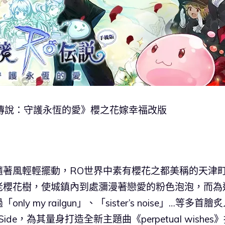
傳說：守護永恆的愛》櫻之花嫁幸福改版
隨著風輕輕擺動，RO世界中素有櫻花之都美稱的天津
老櫻花樹，使城鎮內到處瀰漫著戀愛的粉色泡泡，而為
my railgun」、「sister’s noise」…等多首膾
e，為其量身打造全新主題曲《perpetual wishes