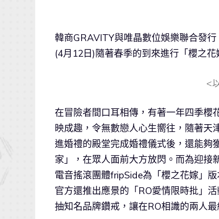
韓商GRAVITY與唯晶數位娛樂聯合發
(4月12日)隨著春季的到來進行「櫻之
<
在冒險者間口耳相傳，有著一年四季櫻
映成趣，令無數戀人心生嚮往，隨著天
進婚禮的殿堂完成婚禮儀式後，還能夠
家」，在眾人面前大方放閃。而為迎接
電音搖滾團體fripSide為「櫻之花嫁」版本
官方還推出應景的「RO愛情限時批」
抽知名品牌鑽戒，讓在RO相識的兩人最