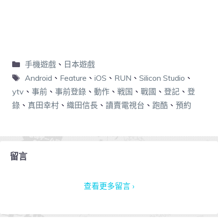
手機遊戲
、
日本遊戲
Android
、
Feature
、
iOS
、
RUN
、
Silicon Studio
、
ytv
、
事前
、
事前登錄
、
動作
、
戦国
、
戰國
、
登記
、
登
錄
、
真田幸村
、
織田信長
、
讀賣電視台
、
跑酷
、
預約
留言
查看更多留言 ›