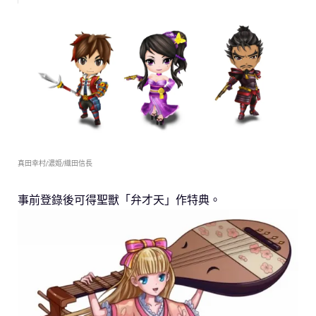
真田幸村/濃姫/織田信長
事前登錄後可得聖獸「弁才天」作特典。