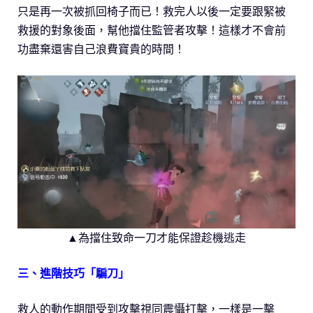
只是再一次被抓回椅子而已！救完人以後一定要跟緊被
救援的對象後面，幫他擋住監管者攻擊！這樣才不會前
功盡棄還害自己浪費寶貴的時間！
▲為擋住致命一刀才能保證趁機逃走
三、進階技巧「騙刀」
救人的動作期間受到攻擊視同震懾打擊，一樣是一擊