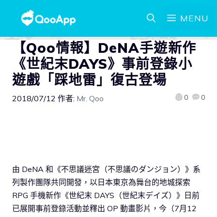
MENU
【Qoo情報】DeNA手遊新作
《世紀末DAYS》事前登錄小
遊戲「踩地雷」復古登場
0
0
2018/07/12
作者:
Mr. Qoo
由 DeNA 和《不思議迷宮（不思議のダンジョン）》系
列製作團隊共同開發，以日本東京為舞台的地城探索
RPG 手機新作《世紀末 DAYS（世紀末デイズ）》日前
已展開事前登錄活動並釋出 OP 動畫影片，今（7月12