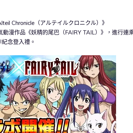
lteil Chronicle（アルテイルクロニクル）》
與人氣動漫作品《妖精的尾巴（FAIRY TAIL）》，進行連
作紀念登入禮。