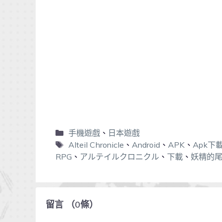
手機遊戲
、
日本遊戲
Alteil Chronicle
、
Android
、
APK
、
Apk下
RPG
、
アルテイルクロニクル
、
下載
、
妖精的
留言
（
0
條）