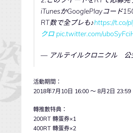
iTunesかGooglePlayコー
RT数で全プレも♪
https://t.co/
クロ
pic.twitter.com/uboSyFc
— アルテイルクロニクル 公式 (@Al
活動期間：
2018年7月10日 16:00 ～ 8月2日 23
轉推數特典：
200RT 轉蛋券×1
400RT 轉蛋券×2