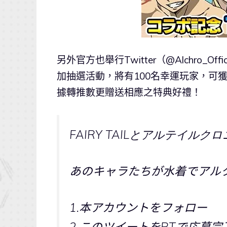
另外官方也舉行Twitter（@Alchro
加抽選活動，將有100名幸運玩家，可獲得價值1
據轉推數更贈送相應之特典好禮！
FAIRY TAILとアルテイル
あのキャラたちが水着でアルクロ
1.本アカウントをフォロー
2.このツイートをRTで応募完