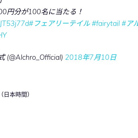
ド1500円分が100名に当たる！
plJT53j77d
#フェアリーテイル
#fairytail
#ア
iHY
chro_Official)
2018年7月10日
:59（日本時間）