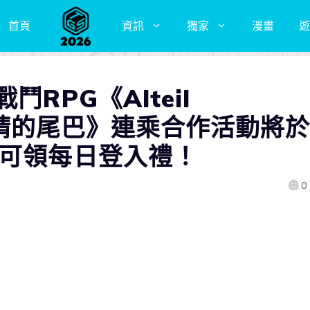
首頁
資訊
獨家
漫畫
遊
RPG《Alteil
《妖精的尾巴》連乘合作活動將於
起可領每日登入禮！
0