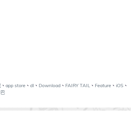
載
、
app store
、
dl
、
Download
、
FAIRY TAIL
、
Feature
、
iOS
、
尾巴