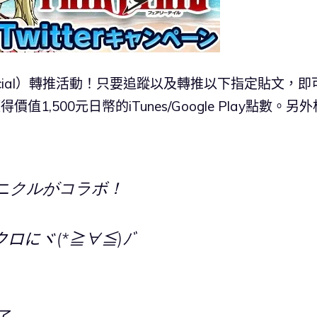
_Official）轉推活動！只要追蹤以及轉推以下指定貼文，
,500元日幣的iTunes/Google Play點數。另外
クロニクルがコラボ！
にヾ(*≧∀≦)ﾉﾞ
了