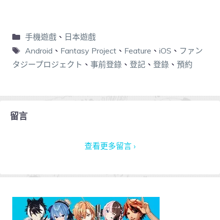
手機遊戲
、
日本遊戲
Android
、
Fantasy Project
、
Feature
、
iOS
、
ファン
タジープロジェクト
、
事前登錄
、
登記
、
登錄
、
預約
留言
查看更多留言 ›