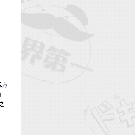
我方
」
之