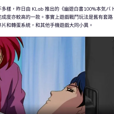
樣，昨日由 KLab 推出的《幽遊白書100%本気バ
完成度亦較高的一款。事實上遊戲戰鬥玩法是舊有套路
碎片和轉蛋系統，和其他手機遊戲大同小異。