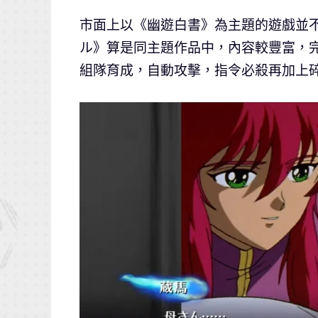
市面上以《幽遊白書》為主題的遊戲並不多
ル》算是同主題作品中，內容較豐富，
組隊育成，自動攻擊，指令必殺再加上