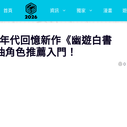
首頁
資訊
獨家
漫畫
遊
0年代回憶新作《幽遊白書
首抽角色推薦入門！
0