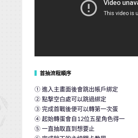
▍
首抽流程順序
① 進入主畫面後會跳出帳戶綁定
② 點撃空白處可以跳過綁定
③ 完成首戰後便可以轉第一次蛋
④ 起始轉蛋會自12位五星角色得一
⑤ 一直抽取直到想要止