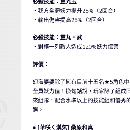
必殺技能：靈光玉
‧我方全體妖力提升25%（2回合）
‧輸出傷害提高25%（2回合）
必殺技能：靈丸・武
‧對橫一列敵人造成120%妖力傷害
評價：
幻海婆婆除了擁有目前十五名★5角色
全員妖力值！換句話說，玩家除了組成
來組隊，配合水準以上的技能組和優秀
選。
■ [華咲く漢気] 桑原和真