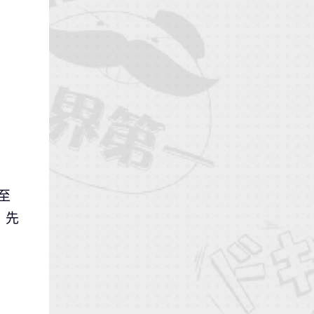
或至
 》先