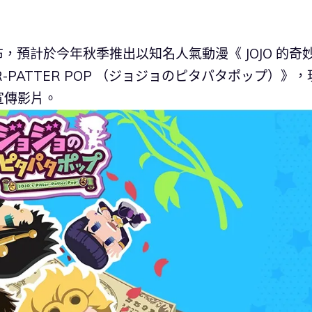
會場宣布，預計於今年秋季推出以知名人氣動漫《 JOJO 的奇
TER-PATTER POP （ジョジョのピタパタポップ）》，
宣傳影片。