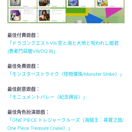
最佳付費遊戲：
「ドラゴンクエストVIII 空と海と大地と呪われし姫君
(勇者鬥惡龍VIII/DQ 8)」
最佳免費遊戲：
「モンスターストライク（怪物彈珠/Monster Strike）」
最佳創意遊戲：
「モニュメントバレー（紀念碑谷）」
最佳角色扮演遊戲：
「ONE PIECE トレジャークルーズ（海賊王：尋寶之旅/
One Piece Treasure Cruise）」