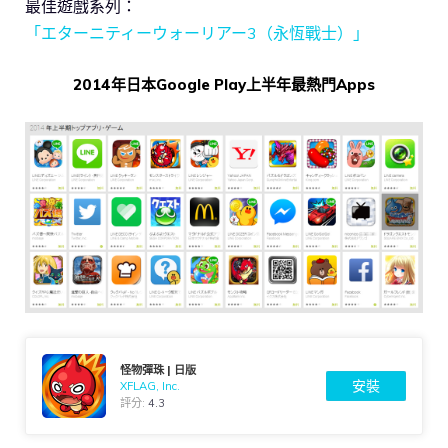
最佳遊戲系列：
「エターニティーウォーリアー3（永恆戰士）」
2014年日本Google Play上半年最熱門Apps
怪物彈珠 | 日版
安裝
XFLAG, Inc.
評分:
4.3