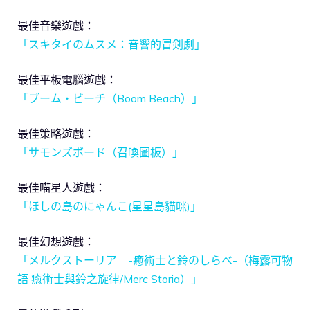
最佳音樂遊戲：
「スキタイのムスメ：音響的冒剣劇」
最佳平板電腦遊戲：
「ブーム・ビーチ（Boom Beach）」
最佳策略遊戲：
「サモンズボード（召喚圖板）」
最佳喵星人遊戲：
「ほしの島のにゃんこ(星星島貓咪)」
最佳幻想遊戲：
「メルクストーリア -癒術士と鈴のしらべ-（梅露可物
語 癒術士與鈴之旋律/Merc Storia）」