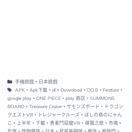
手機遊戲
、
日本遊戲
APK
、
Apk下載
、
dl
、
Download
、
DQ 8
、
Feature
、
google play
、
ONE PIECE
、
play 商店
、
SUMMONS
BOARD
、
Treasure Cruise
、
サモンズボード
、
ドラゴン
クエストVIII
、
トレジャークルーズ
、
ほしの島のにゃん
こ
、
上半年
、
下載
、
勇者鬥惡龍VIII
、
尋寶之旅
、
市場
、
年度
、
怪物彈珠
、
日本
、
星星島貓咪
、
最佳
、
最熱門
、