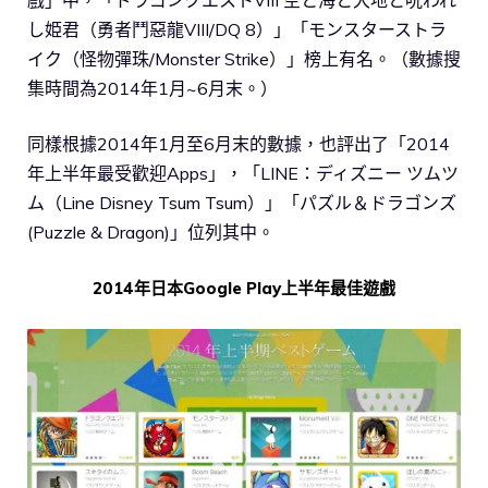
し姫君（勇者鬥惡龍VIII/DQ 8）」「モンスターストラ
イク（怪物彈珠/Monster Strike）」榜上有名。（數據搜
集時間為2014年1月~6月末。）
同樣根據2014年1月至6月末的數據，也評出了「2014
年上半年最受歡迎Apps」，「LINE：ディズニー ツムツ
ム（Line Disney Tsum Tsum）」「パズル＆ドラゴンズ
(Puzzle & Dragon)」位列其中。
2014年日本Google Play上半年最佳遊戲