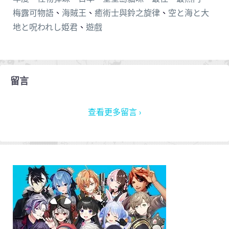
梅露可物語
、
海賊王
、
癒術士與鈴之旋律
、
空と海と大
地と呪われし姫君
、
遊戲
留言
查看更多留言 ›