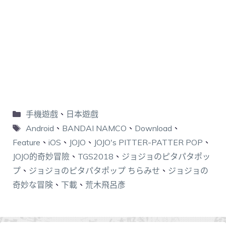
手機遊戲
、
日本遊戲
Android
、
BANDAI NAMCO
、
Download
、
Feature
、
iOS
、
JOJO
、
JOJO's PITTER-PATTER POP
、
JOJO的奇妙冒險
、
TGS2018
、
ジョジョのピタパタポッ
プ
、
ジョジョのピタパタポップ ちらみせ
、
ジョジョの
奇妙な冒険
、
下載
、
荒木飛呂彥