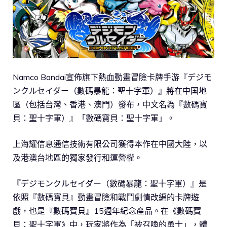
Namco Bandai宣佈旗下熱血動畫冒險卡牌手游『デジモ
ンクルセイダー（數碼暴龍：聖十字軍）』將在中国地
區（包括台灣、香港、澳門）發布，中文名為『數碼寶
貝：聖十字軍）』「數碼寶貝：聖十字軍」。
上海耀信息通信技術有限公司獲得本作在中國大陸，以
及港澳台地區的獨家發行和運營權。
『デジモンクルセイダー（數碼暴龍：聖十字軍）』是
依照『數碼寶貝』動畫冒險和戰鬥劇情改編的卡牌遊
戲，也是『數碼寶貝』15週年紀念產品。在《數碼寶
貝：聖十字軍》中，玩家將作為「被召喚的勇士」，體