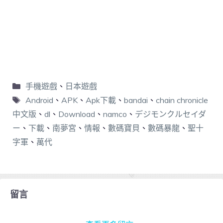
手機遊戲
、
日本遊戲
Android
、
APK
、
Apk下載
、
bandai
、
chain chronicle
中文版
、
dl
、
Download
、
namco
、
デジモンクルセイダ
ー
、
下載
、
南夢宮
、
情報
、
數碼寶貝
、
數碼暴龍
、
聖十
字軍
、
萬代
留言