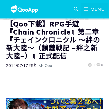
MENU
【Qoo下載】RPG手遊
『Chain Chronicle』第二章
『チェインクロニクル ～絆の
新大陸～（鎖鏈戰記 ~絆之新
大陸~）』正式配信
0
0
2014/07/17
作者:
Mr. Qoo