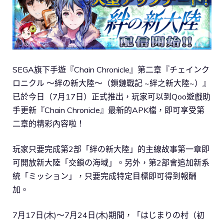
SEGA旗下手遊『Chain Chronicle』第二章『チェインク
ロニクル ～絆の新大陸～（鎖鏈戰記 ~絆之新大陸~）』
已於今日（7月17日）正式推出，玩家可以到Qoo遊戲助
手更新『Chain Chronicle』最新的APK檔，即可享受第
二章的精彩內容啦！
玩家只要完成第2部「絆の新大陸」的主線故事第一章即
可開放新大陸「交鎖の海域」。另外，第2部會追加新系
統「ミッション」，只要完成特定目標即可得到報酬
加。
7月17日(木)～7月24日(木)期間，「はじまりの村（初