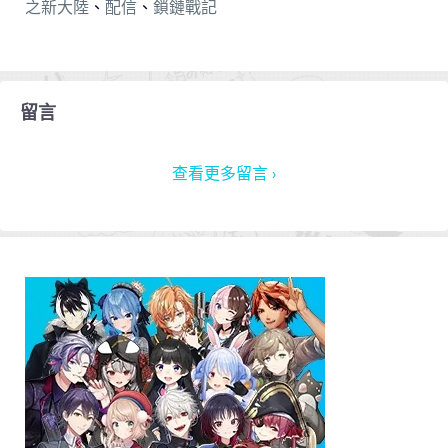
之新大陸
、
配信
、
鎖鏈戰記
留言
查看更多留言 ›