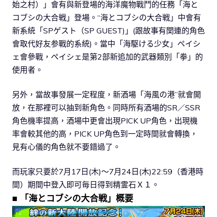
始之村）」會有與新登場的海洋魔物戰鬥的任務「海と
コブシの大合戦」登場。“海とコブシの大合戦」中會有
新系統「SPゲスト（SP GUEST)」(跟故事有関連的角色
會取代好友参戰的系統)。當中「海駆ける少女」ペイシ
ェ會參戰，ペイシェ是第2部新追加的武器類別「拳」的
使用者。
另外，當故事發展一定程度，新酒場「海風の港”就會開
放，在那裡可以抽到新角色。同時所有酒場的SR／SSR
角色機率提高，酒場中更會出現PICK UP角色，出現機
率會較其他的高，PICK UP角色到一定時間就會轉換，
見有心儀的角色就不要錯過了。
而玩家只要於7月17日(木)～7月24日(木)22:59（香港時
間）期間中登入即可毎日得到精霊石Ｘ１。
■ 「海とコブシの大合戦」概要