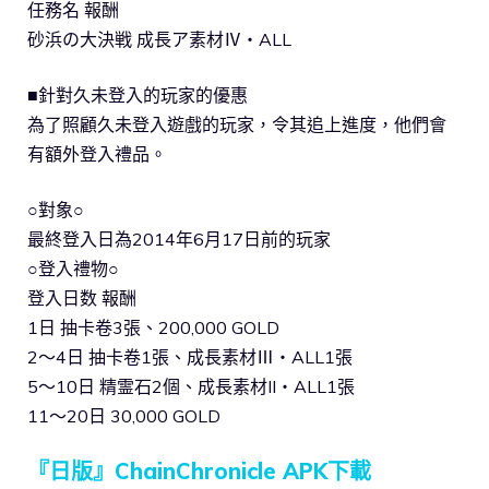
任務名 報酬
砂浜の大決戦 成長ア素材Ⅳ・ALL
■針對久未登入的玩家的優惠
為了照顧久未登入遊戲的玩家，令其追上進度，他們會
有額外登入禮品。
○對象○
最終登入日為2014年6月17日前的玩家
○登入禮物○
登入日数 報酬
1日 抽卡卷3張、200,000 GOLD
2～4日 抽卡卷1張、成長素材Ⅲ・ALL1張
5～10日 精霊石2個、成長素材II・ALL1張
11～20日 30,000 GOLD
『日版』ChainChronicle APK下載