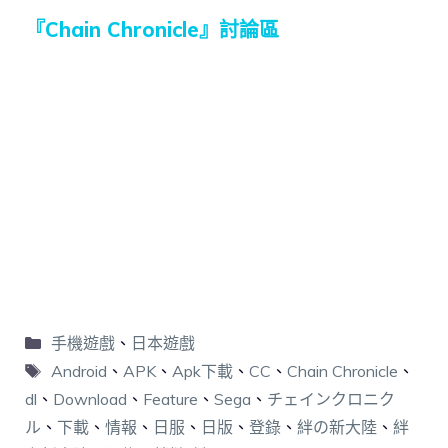
『Chain Chronicle』討論區
手機遊戲
、
日本遊戲
Android
、
APK
、
Apk下載
、
CC
、
Chain Chronicle
、
dl
、
Download
、
Feature
、
Sega
、
チェインクロニク
ル
、
下載
、
情報
、
日服
、
日版
、
登錄
、
絆の新大陸
、
絆