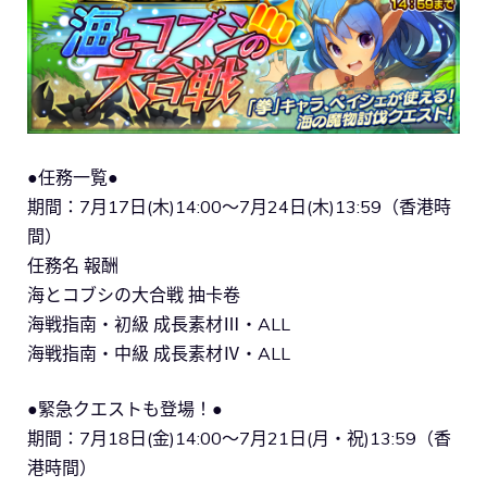
●任務一覧●
期間：7月17日(木)14:00～7月24日(木)13:59（香港時
間）
任務名 報酬
海とコブシの大合戦 抽卡卷
海戦指南・初級 成長素材Ⅲ・ALL
海戦指南・中級 成長素材Ⅳ・ALL
●緊急クエストも登場！●
期間：7月18日(金)14:00～7月21日(月・祝)13:59（香
港時間）