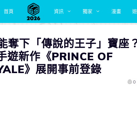
首頁
資訊
獨家
漫畫
遊
誰能奪下「傳說的王子」寶座
遊新作《PRINCE OF
ROYALE》展開事前登錄
0