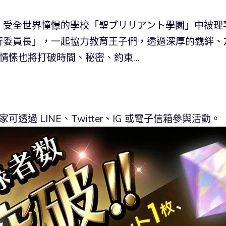
，受全世界憧憬的學校「聖ブリリアント學園」中被理
行委員長」，一起協力教育王子們，透過深厚的羈絆、
情愫也將打破時間、秘密、約束…
過 LINE、Twitter、IG 或電子信箱參與活動。