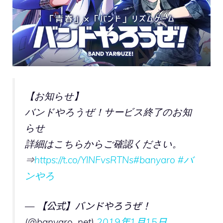
【お知らせ】
バンドやろうぜ！サービス終了のお知
らせ
詳細はこちらからご確認ください。
⇒
https://t.co/YlNFvsRTNs
#banyaro
#バ
ンやろ
— 【公式】バンドやろうぜ！
(@banyaro_net)
2019年1月15日