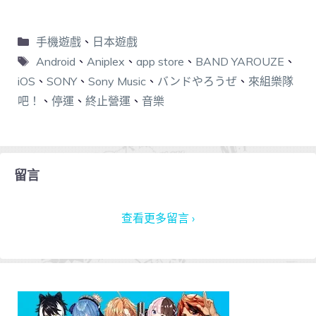
手機遊戲
、
日本遊戲
Android
、
Aniplex
、
app store
、
BAND YAROUZE
、
iOS
、
SONY
、
Sony Music
、
バンドやろうぜ
、
來組樂隊
吧！
、
停運
、
終止營運
、
音樂
留言
查看更多留言 ›