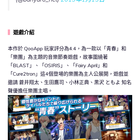
▍
遊戲介紹
本作於 QooApp 玩家評分為4.4，為一款以「青春」和
「樂團」為主題的音樂節奏遊戲，故事圍繞著
「BLAST」、「OSIRIS」、「Fairy April」和
「Cure2tron」這4個登場的樂團為主人公展開，遊戲並
邀請 蒼井翔太、生田鷹司、小林正典、黒沢 ともよ 知名
聲優擔任樂團主唱。