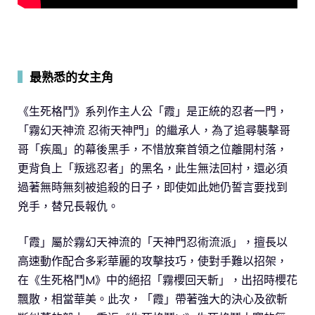
▍
最熟悉的女主角
《生死格鬥》系列作主人公「霞」是正統的忍者一門，
「霧幻天神流 忍術天神門」的繼承人，為了追尋襲擊哥
哥「疾風」的幕後黑手，不惜放棄首領之位離開村落，
更背負上「叛逃忍者」的黑名，此生無法回村，還必須
過著無時無刻被追殺的日子，即使如此她仍誓言要找到
兇手，替兄長報仇。
「霞」屬於霧幻天神流的「天神門忍術流派」，擅長以
高速動作配合多彩華麗的攻擊技巧，使對手難以招架，
在《生死格鬥M》中的絕招「霧櫻回天斬」，出招時櫻花
飄散，相當華美。此次，「霞」帶著強大的決心及欲斬