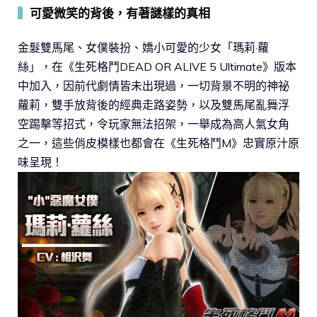
▍
可愛微笑的背後，有著謎樣的真相
金髮雙馬尾、女僕裝扮、嬌小可愛的少女「瑪莉·蘿
絲」，在《生死格鬥DEAD OR ALIVE 5 Ultimate》版本
中加入，因前代劇情皆未出現過，一切背景不明的神祕
蘿莉，雙手放背後的經典走路姿勢，以及雙馬尾亂舞浮
空踢擊等招式，令玩家無法招架，一舉成為高人氣女角
之一，這些俏皮模樣也都會在《生死格鬥M》忠實原汁原
味呈現！