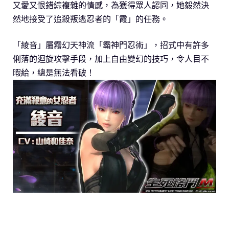
又愛又恨錯綜複雜的情感，為獲得眾人認同，她毅然決
然地接受了追殺叛逃忍者的「霞」的任務。
「綾音」屬霧幻天神流「霸神門忍術」，招式中有許多
俐落的迴旋攻擊手段，加上自由變幻的技巧，令人目不
暇給，總是無法看破！