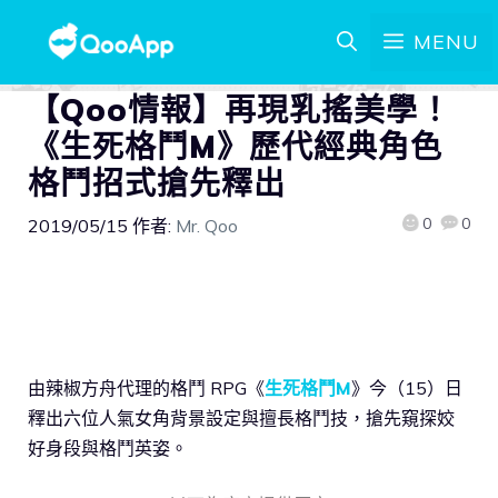
MENU
【Qoo情報】再現乳搖美學！
《生死格鬥M》歷代經典角色
格鬥招式搶先釋出
0
0
2019/05/15
作者:
Mr. Qoo
由辣椒方舟代理的格鬥 RPG《
生死格鬥M
》今（15）日
釋出六位人氣女角背景設定與擅長格鬥技，搶先窺探姣
好身段與格鬥英姿。