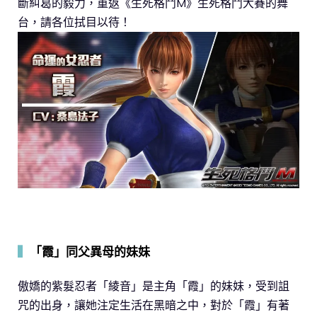
斷糾葛的毅力，重返《生死格鬥M》生死格鬥大賽的舞
台，請各位拭目以待！
▍
「霞」同父異母的妹妹
傲嬌的紫髮忍者「綾音」是主角「霞」的妹妹，受到詛
咒的出身，讓她注定生活在黑暗之中，對於「霞」有著