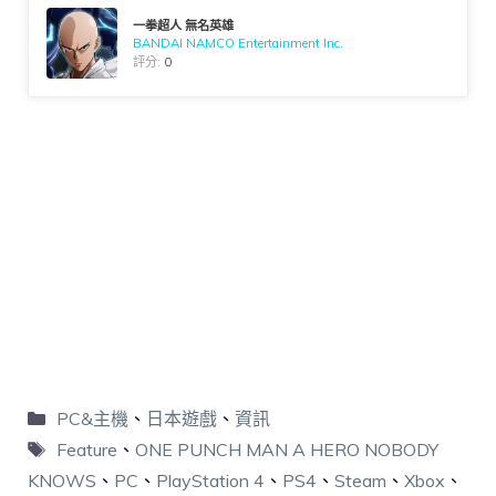
一拳超人 無名英雄
BANDAI NAMCO Entertainment Inc.
評分:
0
PC&主機
、
日本遊戲
、
資訊
Feature
、
ONE PUNCH MAN A HERO NOBODY
KNOWS
、
PC
、
PlayStation 4
、
PS4
、
Steam
、
Xbox
、