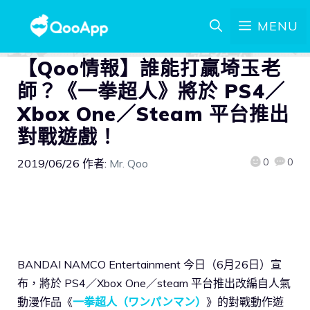
MENU
【Qoo情報】誰能打贏埼玉老
師？《一拳超人》將於 PS4／
Xbox One／Steam 平台推出
對戰遊戲！
0
0
2019/06/26
作者:
Mr. Qoo
BANDAI NAMCO Entertainment 今日（6月26日）宣
布，將於 PS4／Xbox One／steam 平台推出改編自人氣
動漫作品《
一拳超人（ワンパンマン）
》的對戰動作遊