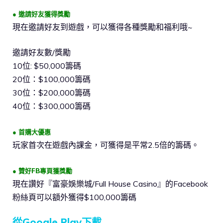
● 邀請好友獲得獎勵
現在邀請好友到遊戲，可以獲得各種獎勵和福利哦~
邀請好友數/獎勵
10位: $50,000籌碼
20位：$100,000籌碼
30位：$200,000籌碼
40位：$300,000籌碼
● 首購大優惠
玩家首次在遊戲內課金，可獲得是平常2.5倍的籌碼。
● 贊好FB專頁獲獎勵
現在讚好『富豪娛樂城/Full House Casino』的Facebook
粉絲頁可以額外獲得$100,000籌碼
從Google Play下載