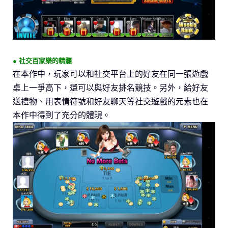
● 社交百家樂的精髓
在本作中，玩家可以和社交平台上的好友在同一張遊戲
桌上一爭高下，還可以與好友排名競技。另外，給好友
送禮物、用表情符號和好友聊天等社交遊戲的元素也在
本作中得到了充分的體現。