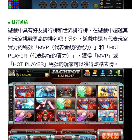
● 排行系統
遊戲中具有好友排行榜和世界排行榜，在遊戲中超越其
他玩家挑戰更高的排名吧！另外，遊戲中還有代表玩家
實力的稱號「MVP（代表金錢的實力）」和「HOT
PLAYER（代表牌技的實力）」，獲得「MVP」或
「HOT PLAYER」稱號的玩家可以獲得炫酷表情。