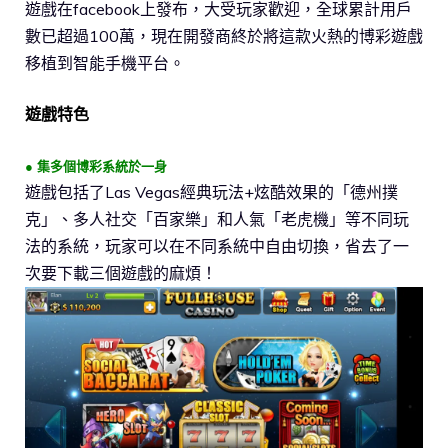
遊戲在facebook上發布，大受玩家歡迎，全球累計用戶
數已超過100萬，現在開發商終於將這款火熱的博彩遊戲
移植到智能手機平台。
遊戲特色
● 集多個博彩系統於一身
遊戲包括了Las Vegas經典玩法+炫酷效果的「德州撲
克」、多人社交「百家樂」和人氣「老虎機」等不同玩
法的系統，玩家可以在不同系統中自由切換，省去了一
次要下載三個遊戲的麻煩！