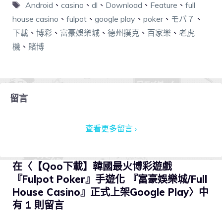
Android
、
casino
、
dl
、
Download
、
Feature
、
full
house casino
、
fulpot
、
google play
、
poker
、
モバ７
、
下載
、
博彩
、
富豪娛樂城
、
德州撲克
、
百家樂
、
老虎
機
、
賭博
留言
查看更多留言 ›
在〈【Qoo下載】韓國最火博彩遊戲
『Fulpot Poker』手遊化 『富豪娛樂城/Full
House Casino』正式上架Google Play〉中
有 1 則留言