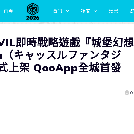
首頁
資訊
獨家
漫畫
遊
EVIL即時戰略遊戲『城堡幻
tasia（キャッスルファンタジ
正式上架 QooApp全城首發
0