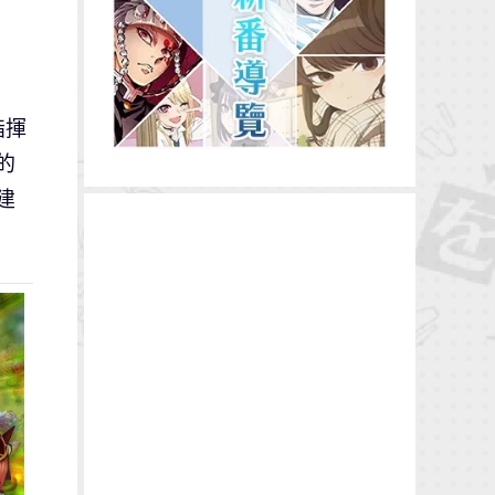
指揮
的
建