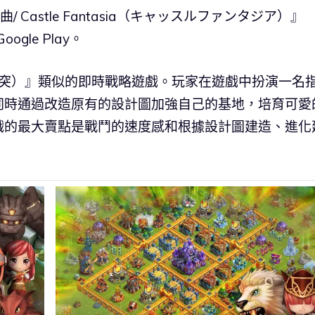
 Castle Fantasia（キャッスルファンタジア）』
gle Play。
s（部落衝突）』類似的即時戰略遊戲。玩家在遊戲中扮演一名
同時通過改造原有的設計圖加強自己的基地，培育可愛
戲的最大賣點是戰鬥的速度感和根據設計圖建造、進化