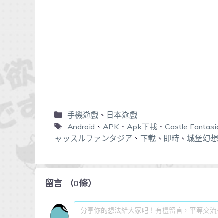
手機遊戲
、
日本遊戲
Android
、
APK
、
Apk下載
、
Castle Fantasi
ャッスルファンタジア
、
下載
、
即時
、
城堡幻想
留言
（
0
條）