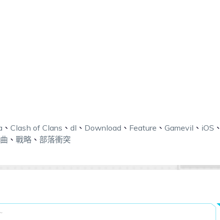
a
、
Clash of Clans
、
dl
、
Download
、
Feature
、
Gamevil
、
iOS
曲
、
戰略
、
部落衝突