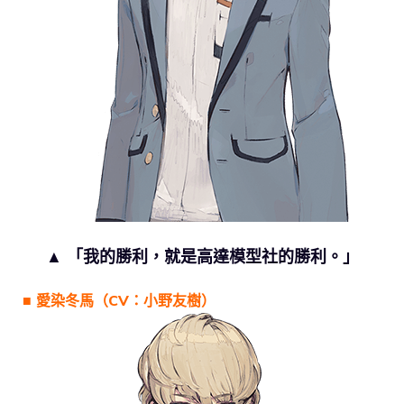
▲ 「我的勝利，就是高達模型社的勝利。」
■ 愛染冬馬（CV：小野友樹）