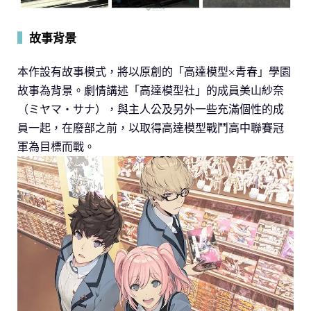
▍
故事背景
本作設有故事模式，將以原創的「高達模型×青春」學園
故事為背景。劇情講述「高達模型社」的成員美山紗奈
（ミヤマ・サナ），與主人公及另外一些充滿個性的成
員一起，在廢部之前，以取得高達模型戰鬥高中聯賽冠
軍為目標而戰。