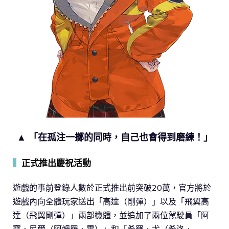
▲ 「在孤注一擲的同時，自己也會得到磨練！」
▍
正式推出慶祝活動
遊戲的事前登錄人數於正式推出前突破20萬，官方將於
遊戲內向全體玩家送出「高達（剛彈）」以及「飛翼高
達（飛翼剛彈）」兩部機體，並追加了兩位駕駛員「阿
寶．尼爾（阿姆羅．雷）」和「希羅．尤（希洛．