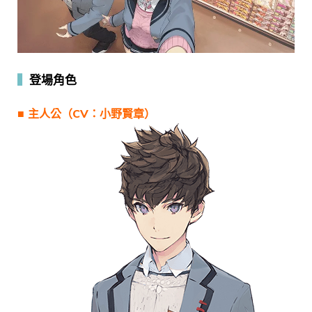
▍
登場角色
■ 主人公（CV：小野賢章）