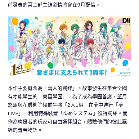
前發表的第二部主線劇情將會在9月配信。
本作主要概念為「兩人的羈絆」。故事發生在集合全國
有才能學生的「東雲學園」，為了成為學園首席，望月
悠馬與花房柳等候補生將「2人1組」在夢中進行「夢
LIVE」，利用特殊裝置「ゆめシステム」獲得粉絲。而
作為應援者的玩家可自由選擇組合，體驗他們的彼此羈
絆的青春物語。