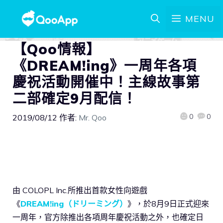
MENU
【Qoo情報】
《DREAM!ing》一周年各項
慶祝活動開催中！主線故事第
二部確定9月配信！
0
0
2019/08/12
作者:
Mr. Qoo
由 COLOPL Inc.所推出首款女性向遊戲
《
DREAM!ing（ドリーミング）
》，於8月9日正式迎來
一周年，官方除推出各項周年慶祝活動之外，也確定日