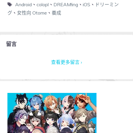
Android
、
colopl
、
DREAM!ing
、
iOS
、
ドリーミン
グ
、
女性向 Otome
、
養成
留言
查看更多留言 ›