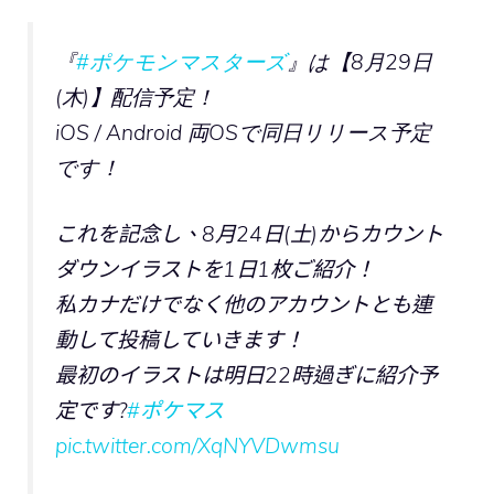
『
#ポケモンマスターズ
』は【8月29日
(木)】配信予定！
iOS / Android 両OSで同日リリース予定
です！
これを記念し、8月24日(土)からカウント
ダウンイラストを1日1枚ご紹介！
私カナだけでなく他のアカウントとも連
動して投稿していきます！
最初のイラストは明日22時過ぎに紹介予
定です?
#ポケマス
pic.twitter.com/XqNYVDwmsu