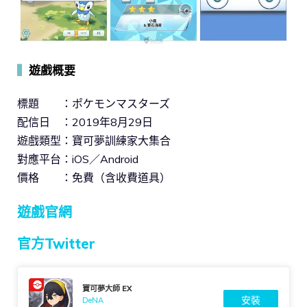
▍
遊戲概要
標題 ：ポケモンマスターズ
配信日 ：2019年8月29日
遊戲類型：寶可夢訓練家大集合
對應平台：iOS／Android
價格 ：免費（含收費道具）
遊戲官網
官方Twitter
寶可夢大師 EX
安裝
DeNA