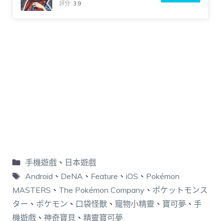
評分:
3.9
手機遊戲
、
日本遊戲
Android
、
DeNA
、
Feature
、
iOS
、
Pokémon
MASTERS
、
The Pokémon Company
、
ポケットモンス
ター
、
ポケモン
、
口袋怪獸
、
寵物小精靈
、
寶可夢
、
手
機遊戲
、
神奇寶貝
、
精靈寶可夢