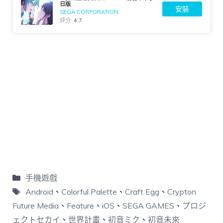
日版
安裝
SEGA CORPORATION
評分:
4.7
手機遊戲
Android
、
Colorful Palette
、
Craft Egg
、
Crypton
Future Media
、
Feature
、
iOS
、
SEGA GAMES
、
プロジ
ェクトセカイ
、
世界計畫
、
初音ミク
、
初音未來