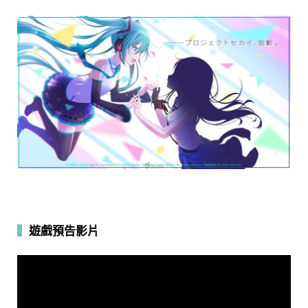
▍
遊戲預告影片