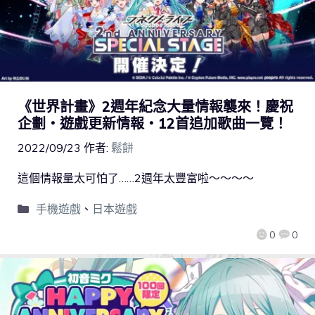
《世界計畫》2週年紀念大量情報襲來！慶祝
企劃・遊戲更新情報・12首追加歌曲一覽！
2022/09/23
作者:
鬆餅
這個情報量太可怕了……2週年太豐富啦～～～～
手機遊戲
、
日本遊戲
0
0