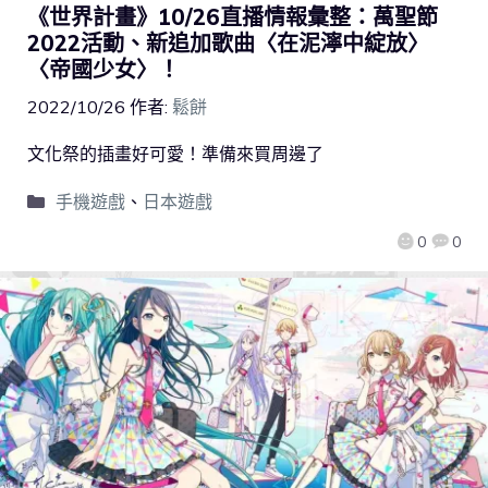
《世界計畫》10/26直播情報彙整：萬聖節
2022活動、新追加歌曲〈在泥濘中綻放〉
〈帝國少女〉！
2022/10/26
作者:
鬆餅
文化祭的插畫好可愛！準備來買周邊了
手機遊戲
、
日本遊戲
0
0