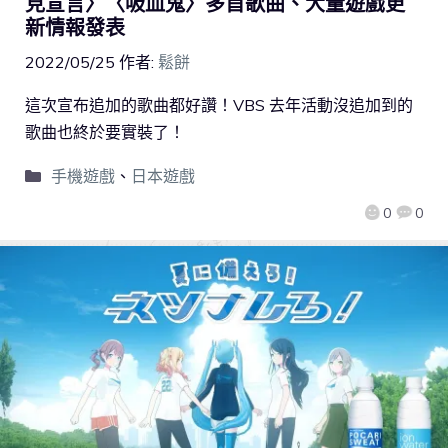
見宣言〉〈吸血鬼〉多首歌曲、大量遊戲更
新情報發表
2022/05/25
作者:
鬆餅
這次宣布追加的歌曲都好讚！VBS 去年活動沒追加到的
歌曲也終於要實裝了！
手機遊戲
、
日本遊戲
0
0