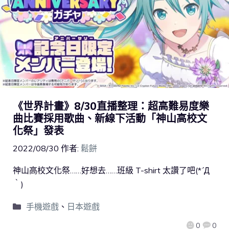
《世界計畫》8/30直播整理：超高難易度樂
曲比賽採用歌曲、新線下活動「神山高校文
化祭」發表
2022/08/30
作者:
鬆餅
神山高校文化祭……好想去……班級 T-shirt 太讚了吧(*´Д
｀)
手機遊戲
、
日本遊戲
0
0