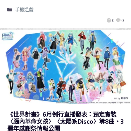
手機遊戲
0
0
《世界計畫》6月例行直播發表：預定實裝
〈腦內革命女孩〉〈太陽系Disco〉等8曲・3
週年感謝祭情報公開