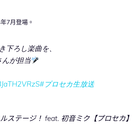
3年7月登場。
書き下ろし楽曲を、
さんが担当
o/BJaTH2VRzS
#プロセカ生放送
ステージ！ feat. 初音ミク【プロセカ】