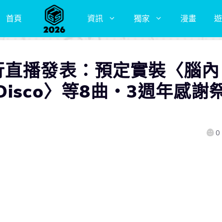
首頁
資訊
獨家
漫畫
遊
行直播發表：預定實裝〈腦內
isco〉等8曲・3週年感謝
0