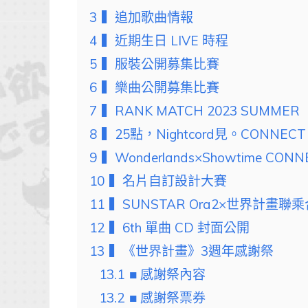
3
▍追加歌曲情報
4
▍近期生日 LIVE 時程
5
▍服裝公開募集比賽
6
▍樂曲公開募集比賽
7
▍RANK MATCH 2023 SUMMER
8
▍25點，Nightcord見。CONNECT 
9
▍Wonderlands×Showtime CONNE
10
▍名片自訂設計大賽
11
▍SUNSTAR Ora2×世界計畫聯
12
▍6th 單曲 CD 封面公開
13
▍《世界計畫》3週年感謝祭
13.1
■ 感謝祭內容
13.2
■ 感謝祭票券