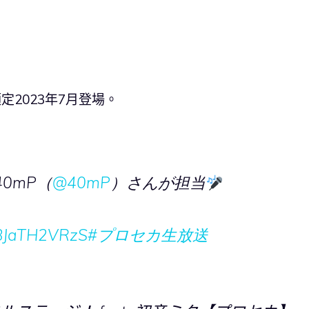
定2023年7月登場。
、
0mP（
@40mP
）さんが担当
o/BJaTH2VRzS
#プロセカ生放送