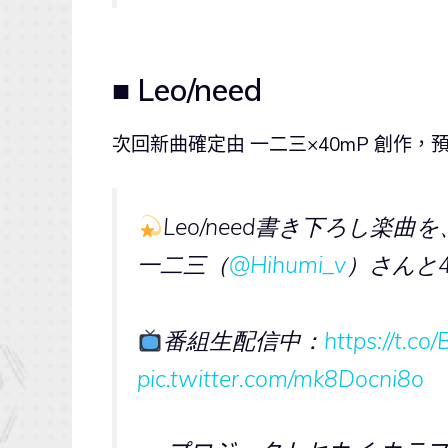
■ Leo/need
次回新曲確定由 一二三×40mP 創作，預
Leo/need書き下ろし楽曲を
一二三（
@Hihumi_v
）さんと4
番組生配信中：
https://t.c
pic.twitter.com/mk8Docni8o