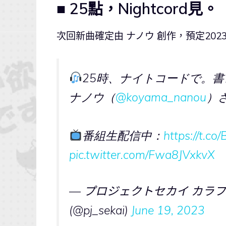
■ 25點，Nightcord見。
次回新曲確定由 ナノウ 創作，預定202
25時、ナイトコードで。
ナノウ（
@koyama_nanou
）
番組生配信中：
https://t.c
pic.twitter.com/Fwa8JVxkvX
— プロジェクトセカイ カラフル
(@pj_sekai)
June 19, 2023